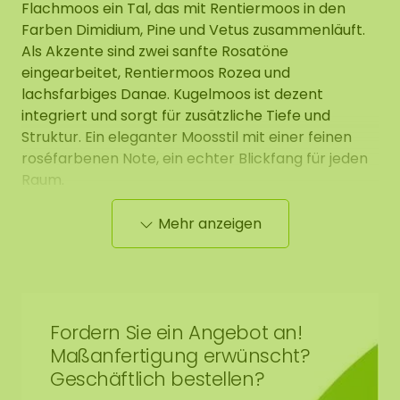
Flachmoos ein Tal, das mit Rentiermoos in den
Farben Dimidium, Pine und Vetus zusammenläuft.
Als Akzente sind zwei sanfte Rosatöne
eingearbeitet, Rentiermoos Rozea und
lachsfarbiges Danae. Kugelmoos ist dezent
integriert und sorgt für zusätzliche Tiefe und
Struktur. Ein eleganter Moosstil mit einer feinen
roséfarbenen Note, ein echter Blickfang für jeden
Raum.
Mehr anzeigen
Wenn Sie sich für 3 Mooszirkel entscheiden, sorgen
wir dafür, dass das Muster aufeinander
abgestimmt ist und perfekt zueinander passt.
Optional können wir eine Uhr mit schwarzen
Fordern Sie ein Angebot an!
Zeigern in den Mooszirkel einbauen. Dies ist nur bei
Maßanfertigung erwünscht?
Zirkeln mit einem Durchmesser von 60, 80, 100 cm
Geschäftlich bestellen?
möglich. Die Uhr hat einen Durchmesser von 42