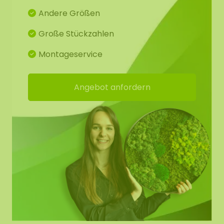
cm. Die Uhr wird mit einer Batterie geliefert. Wenn
Andere Größen
Sie 3 Kreise und die Uhr bestellen, verarbeiten wir
die Uhr standardmäßig im Mooszirkel mit einem
Große Stückzahlen
Durchmesser von 60 cm.
Montageservice
Mit einem runden Moosbild wird ein schlichtes
Interieur aufgelockert. Wussten Sie, dass unsere
Angebot anfordern
runden Mooszirkel mit Stahlrand auch in einem
industriellen Interieur gut aussehen? Das weiche,
natürliche Aussehen des Mooses ist eine
wunderbare Ergänzung zu den häufig
verwendeten "harten" Materialien wie Beton, Stahl
und Glas.
Die Mooszirkel schaffen eine einzigartige grüne
Atmosphäre, die sich perfekt für den Einsatz in
(Wohn-)Küchen/Empfangsbereichen/Büros oder
über dem Sofa in Ihrem Zuhause eignet.