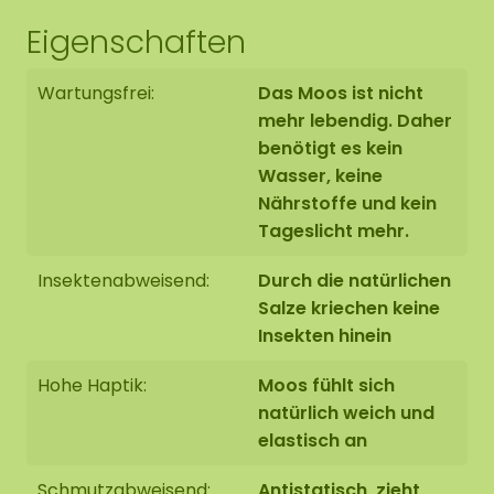
Eigenschaften
Eigenschaften des
Wartungsfrei:
Das Moos ist nicht
Mooszirkels
mehr lebendig. Daher
benötigt es kein
Wasser, keine
Das verwendete Moos ist ein 100%iges
Nährstoffe und kein
Naturprodukt und erfordert 0% Pflege. Zu seinen
Eigenschaften und Vorteilen gehören: hohe
Tageslicht mehr.
akustische Dämpfung, feuerhemmend
Insektenabweisend:
Durch die natürlichen
(imprägniert), sehr farbecht, kein Tageslicht
Salze kriechen keine
erforderlich, schmutzabweisend (antistatisch) und
Insekten hinein
da das Moos nicht mehr lebt, benötigt es keine
Pflege wie Gießen, Beschneiden oder Düngen. Die
Hohe Haptik:
Moos fühlt sich
Mooskreationen sind wunderschön, fühlen sich
natürlich weich und
weich an und haben eine große Anziehungskraft.
elastisch an
Unsere Moose sind von höchster Qualität und
garantieren eine sehr lange Lebensdauer (10-20
Schmutzabweisend:
Antistatisch, zieht