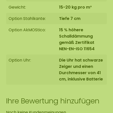
Gewicht:
15-20 kg pro m²
Option Stahlkante:
Tiefe 7 cm
Ausführung 2: Die Kante ist mit einer erhöhten
Option AkMOStico:
15 % höhere
Stahlkante versehen.
Die Stahlkante wird mit einer
Schalldämmung
hochwertigen Pulverbeschichtung in MAT-
gemäß Zertifikat
Schwarz RAL 9005 (Industrieschwarz) beschichtet.
NEN-EN-ISO 11654
Option Uhr:
Die Uhr hat schwarze
Zeiger und einen
Durchmesser von 41
Die Mooszirkel werden auf Bestellung in Asten (NL)
cm, inklusive Batterie
mit größter Sorgfalt für Sie handgefertigt.
Sie haben die Möglichkeit, den Mooszirkel
Ihre Bewertung hinzufügen
abzuholen:
1: Abholung an der Adresse Florapark 14 in Asten
Noch keine Kundenmeinungen