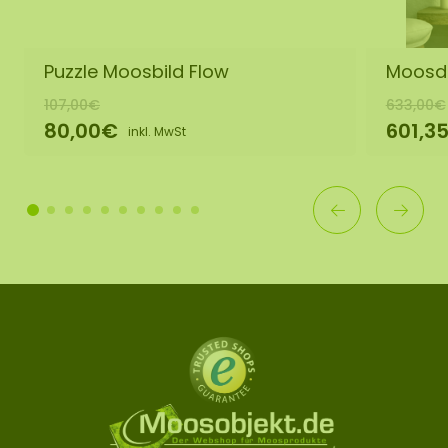
Puzzle Moosbild Flow
Moosdo
107,00€
633,00€
80,00€
601,3
inkl. MwSt