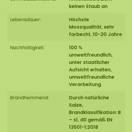
Jahre).
keinen Staub an
Ein Mooszirkel mit einem Durchmesser von 1,00 cm
Lebensdauer:
Höchste
hat ein Gewicht von +/- 20-25 KG (einschließlich
Moosqualität, sehr
Stahlrahmen). Für eine optimale Schallabsorption
farbecht, 10-20 Jahre
können wir optional eine Akustikplatte
(AkMOStico) in den Mooszirkel einbauen. Dies
Nachhaltigkeit:
100 %
bietet 15% mehr Schallabsorption!
umweltfreundlich,
unter staatlicher
Aufsicht erhalten,
umweltfreundliche
Randbearbeitung des
Verarbeitung
Mooskreises
Brandhemmend:
Durch natürliche
Salze,
Ausführung 1: Kante nicht bearbeitet.
Die Stirnseite
Brandklassifikation: B
der unteren Platte ist schwarz. Wir runden die
– s1, d0 gemäß EN
Kante des Mooskreises bis zur
Kante der unteren
Platte
sauber
ab.
13501-1:2018