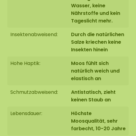
Wasser, keine
Ausführung 1: Kante nicht bearbeitet.
Die Stirnseite
Nährstoffe und kein
der unteren Platte ist schwarz. Die Kante des Moos
Tageslicht mehr.
ist auf der schwarzen Platte sauber abgerundet.
Das Gesamtgewicht dieses Moosbildes beträgt
Insektenabweisend:
Durch die natürlichen
+/- 8 KG pro m².
Salze kriechen keine
Insekten hinein
Hohe Haptik:
Moos fühlt sich
natürlich weich und
Ausführung 2: Kantenbearbeitung mit einer
elastisch an
erhöhten Stahlkante.
Die Stahlkante ist mit einer
hochwertigen Pulverbeschichtung in der Farbe
Schmutzabweisend:
Antistatisch, zieht
MAT schwarz RAL 9005 (Industrieschwarz)
keinen Staub an
versehen. Die schwarze Stahlumrandung der
Ovale ist in zwei Größen erhältlich: 120x60 cm und
Lebensdauer:
Höchste
160x80 cm. Damit hat das Moosbild ein Gewicht
Moosqualität, sehr
von +/- 14 KG pro m².
farbecht, 10-20 Jahre