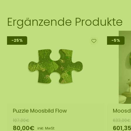
Ergänzende Produkte
-25%
-5%
Puzzle Moosbild Flow
Moosdo
107,00€
633,00€
80,00€
601,3
inkl. MwSt