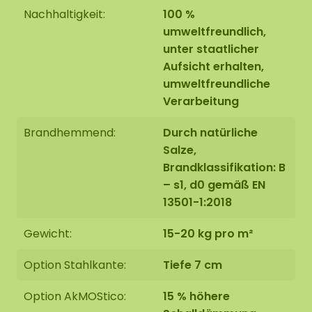
Nachhaltigkeit:
100 %
umweltfreundlich,
unter staatlicher
Aufsicht erhalten,
Montage:
umweltfreundliche
Verarbeitung
Das Ovales Moosbild wird mit großer Sorgfalt und
Brandhemmend:
Durch natürliche
speziell für Sie auf Bestellung in Asten, Niederlande,
Salze,
handgefertigt.
Brandklassifikation: B
– s1, d0 gemäß EN
Sie haben die Möglichkeit, das Ovales Moosbild
13501-1:2018
abzuholen:
Gewicht:
15-20 kg pro m²
Selbst abholen im Florapark 14 in Asten
Liefern lassen
Option Stahlkante:
Tiefe 7 cm
Unsere ovalen Moosbilder lassen sich mit unseren
Option AkMOStico:
15 % höhere
speziellen Aufhängehaken leicht an einer Wand