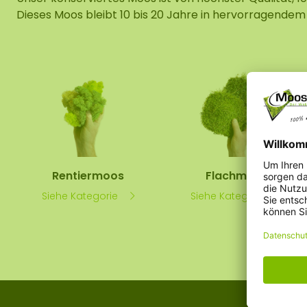
Mobile und f
Dieses Moos bleibt 10 bis 20 Jahre in hervorragendem
Moos Spiegel
Rentiermoos
Flachmoos
Siehe Kategorie
Siehe Kategorie