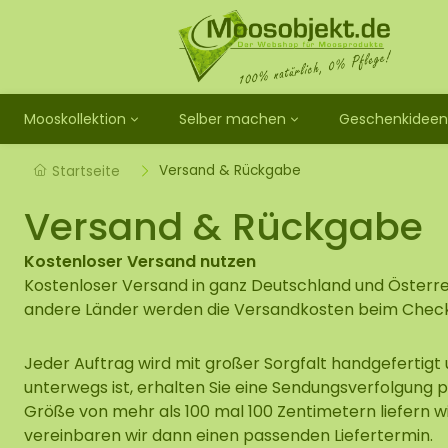
Mooskollektion
Selber machen
Geschenkideen
Rundes Moosb
Loses Moos 
Geschenkgut
Vorbereitete 
Schilfbild
Rundes Moosb
Terrarienmo
Geburtsgesc
Vorbereitete
Zimtbild
Versand & Rückgabe
Startseite
Rechteckiges
Mooskleber Z
Do It Yourse
Trockene Bl
Moosmyzeli
Versand & Rückgabe
Moosporträts
Rahmen für M
Vorbereitete
Echinopsbild
Ovales Moosb
Workshop Moo
Holz-Natur-
Muschelbild
Kostenloser Versand nutzen
Quadratische
DIY Moosbild
Künstliches 
Kostenloser Versand in ganz Deutschland und Österrei
Sechseckiges
Komplettes D
andere Länder werden die Versandkosten beim Chec
Japandi Moo
Moos Puzzles
Jeder Auftrag wird mit großer Sorgfalt handgefertigt 
Weltkarte au
unterwegs ist, erhalten Sie eine Sendungsverfolgung p
Mooskugeln
Größe von mehr als 100 mal 100 Zentimetern liefern w
vereinbaren wir dann einen passenden Liefertermin.
Moosplatte f