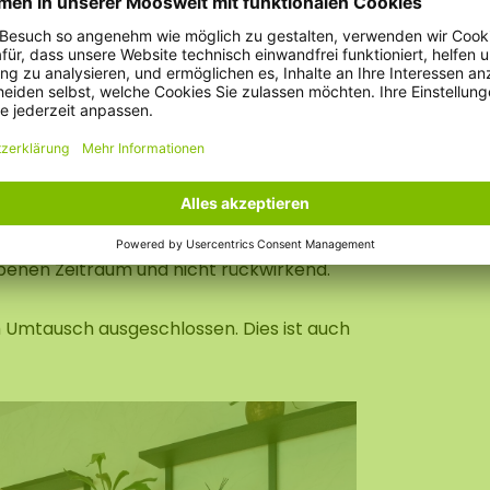
tigt wurden, können nicht
ntakt mit uns aufzunehmen. Sie können
 am Florapark 14 in Asten zurückbringen.
benen
Zeitraum
und
nicht
rückwirkend.
m
Umtausch
ausgeschlossen.
Dies
ist
auch