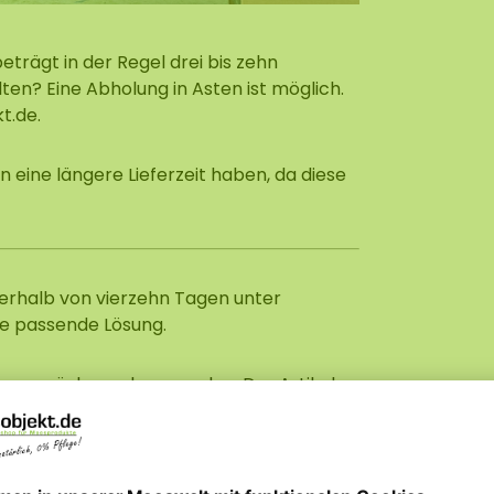
eträgt in der Regel drei bis zehn
ten? Eine Abholung in Asten ist möglich.
t.de
.
ine längere Lieferzeit haben, da diese
nnerhalb von vierzehn Tagen unter
e passende Lösung.
en zurückgegeben werden. Der Artikel
befinden und die Rechnung enthalten. Die
en die Versandkosten, die wir für den
rstattungsbetrag abgezogen.