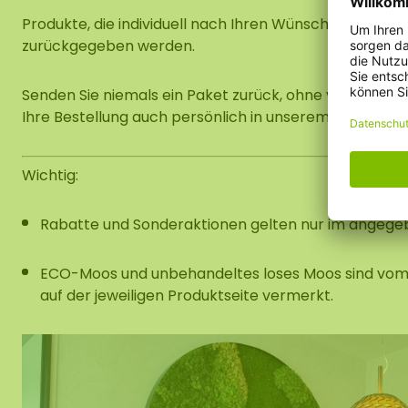
Produkte, die individuell nach Ihren Wünschen angefer
zurückgegeben werden.
Senden Sie niemals ein Paket zurück, ohne vorher Ko
Ihre Bestellung auch persönlich in unserem Showroom
Wichtig:
Rabatte
und
Sonderaktionen
gelten
nur
im
angege
ECO-
Moos
und
unbehandeltes
loses
Moos
sind
vo
auf
der
jeweiligen
Produktseite
vermerkt.