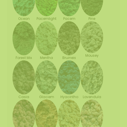
Ocean
Pacemlight
Pine
Pacem
Mousey
Forest Mix
Mentha
Bruineis
Casia
Glaciem
Hyacintho
Lavendula