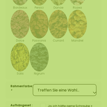
Bordeaux
Persici
Danae
Rozea
Dolce
Passionis
Currant
Mandrel
Solis
Nigrum
Rahmenfarbe:
*
Aufhängeset :
Ja, ich hätte gerne Schraube +