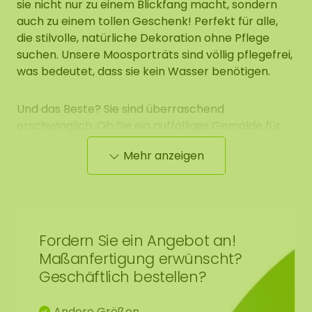
sie nicht nur zu einem Blickfang macht, sondern
auch zu einem tollen Geschenk! Perfekt für alle,
die stilvolle, natürliche Dekoration ohne Pflege
suchen. Unsere Moosporträts sind völlig pflegefrei,
was bedeutet, dass sie kein Wasser benötigen.
Und das Beste? Sie sind überraschend
erschwinglich. Ob Sie ein auffälliges Gemälde für
Ihr Wohnzimmer oder ein originelles Geschenk
Mehr anzeigen
suchen, es gibt immer ein Moosporträt, das gefällt.
Erhältlich in verschiedenen Designs,
Rahmenformaten und Moosfarbvariationen! So
können Sie endlos kombinieren. Ein perfektes
Geschenk zum Vatertag oder eine stilvolle
Fordern Sie ein Angebot an!
Ergänzung für die Einrichtung eines Barbershops!
Maßanfertigung erwünscht?
Geschäftlich bestellen?
Unsere Moosporträts sind wunderschön,
nachhaltig und absolut im Trend!
Andere Größen