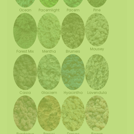
Ocean
Pacemlight
Pine
Pacem
Mousey
Forest Mix
Mentha
Bruineis
Casia
Glaciem
Hyacintho
Lavendula
Bordeaux
Persici
Danae
Rozea