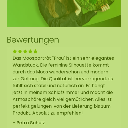
detailliert sein.
Aufgrund persönlicher Wünsche können
Moosporträts nicht zurückgegeben werden.
Bewertungen
Neugierig auf die möglichen Farben unseres
Mooses? Sehen Sie sich die Farben in den
Moosmustern an.
Das Moosporträt "Frau" ist ein sehr elegantes
Wandstück. Die feminine Silhouette kommt
Rahmenmerkmale:
durch das Moos wunderschön und modern
zur Geltung. Die Qualität ist hervorragend, es
fühlt sich stabil und natürlich an. Es hängt
Der Rahmen besteht aus MDF, Papier, Polystyrol
jetzt in meinem Schlafzimmer und macht die
und Stahl. Erhältlich in zwei zeitlosen Farben:
Atmosphäre gleich viel gemütlicher. Alles ist
Schwarz oder Weiß. Mit seinem schlanken Design
perfekt gelungen, von der Lieferung bis zum
passt dieser Rahmen perfekt in jedes Interieur, von
Produkt. Absolut zu empfehlen!
modern bis klassisch. Eine nachhaltige und stilvolle
Petra Schulz
Basis für jede Wanddekoration. Einfach mit einem