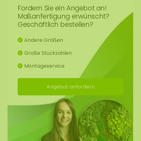
perfekt für einen Friseursalon oder ein Beauty-
Fordern Sie ein Angebot an!
und Wellnessstudio! Auch für andere Salons wie ein
Maßanfertigung erwünscht?
Nagelstudio oder Fotostudio ist dies ideal!
Geschäftlich bestellen?
Unsere Moosporträts sind wunderschön,
Andere Größen
nachhaltig und absolut im Trend!
Große Stückzahlen
Als zusätzlichen Service bieten wir die Möglichkeit,
ein Datum oder einen Namen unten im Porträt zu
Montageservice
platzieren. Siehe Beispielfoto. Diesen Text können
Sie im Textfeld bei den Optionen des Porträts
Angebot anfordern
eintragen. Für jedes Porträt verwenden wir die
Schriftart Arial Rounded MT Bold.
Aufgrund der natürlichen Rauheit des Mooses und
der Tatsache, dass es sich um ein Naturprodukt
handelt, kann das endgültige Ergebnis von dem
Foto abweichen und möglicherweise weniger