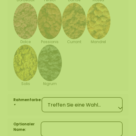
Dolce
Passionis
Currant
Mandrel
Solis
Nigrum
Rahmenfarbe:
*
Optionaler
Name: