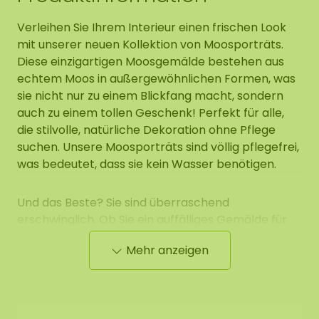
Verleihen Sie Ihrem Interieur einen frischen Look
mit unserer neuen Kollektion von Moosporträts.
Diese einzigartigen Moosgemälde bestehen aus
echtem Moos in außergewöhnlichen Formen, was
sie nicht nur zu einem Blickfang macht, sondern
auch zu einem tollen Geschenk! Perfekt für alle,
die stilvolle, natürliche Dekoration ohne Pflege
suchen. Unsere Moosporträts sind völlig pflegefrei,
was bedeutet, dass sie kein Wasser benötigen.
Und das Beste? Sie sind überraschend
erschwinglich. Ob Sie ein auffälliges Gemälde für
Ihr Wohnzimmer oder ein originelles Geschenk
Mehr anzeigen
suchen, es gibt immer ein Moosporträt, das gefällt.
Erhältlich in verschiedenen Designs,
Rahmenformaten und Moosfarbvariationen! So
können Sie endlos kombinieren. Kunstwerk ist