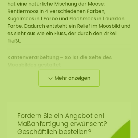
hat eine natürliche Mischung der Moose:
Rentiermoos in 4 verschiedenen Farben,
Kugelmoos in 1 Farbe und Flachmoos in 1 dunklen
Farbe. Dadurch entsteht ein Relief im Moosbild und
es sieht aus wie ein Fluss, der durch den Zirkel
fließt.
Kantenverarbeitung – So ist die Seite des
Moosbildes gestaltet
Die Seiten des Moosdot Moosbildes sind schwarz.
Mehr anzeigen
Den Rand des Moosbildes runden wir sauber bis zur
schwarzen Rückplatte ab.
Fordern Sie ein Angebot an!
Die Maße werden an der breitesten Stelle
Maßanfertigung erwünscht?
gemessen.
Die Abbildung zeigt das Muster eines
Geschäftlich bestellen?
Moosdots-Set Moosbild in der Größe 100-100-100