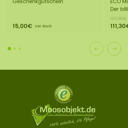
Geschenkgutschein
ECO Mo
Der bil
137,35€
15,00€
111,30
inkl. MwSt