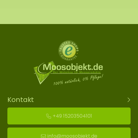
Kontakt
+49 15203504101
info@moosobjekt.de