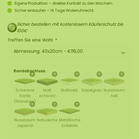
Eigene Produktion – direkter Kontakt zu den Machern.
Sicher einkaufen – 14 Tage Widerrufsrecht.
Sicher bestellen mit kostenlosem Käuferschutz bis
100€
Treffen Sie eine Wahl:
*
Abmessung: 40x20cm -
€116,00
Randabschluss:
+
+
+
+
+
Schwarze
Matt
Mattweiß
Kieselgrau
Nussbaum
Kante
schwarz
hell
(Standard)
+
+
+
Nussbaum
Natureiche
Metallische
Japandi
Eckleiste