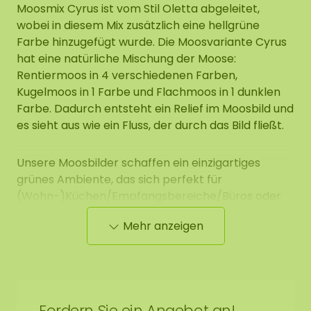
Moosmix Cyrus ist vom Stil Oletta abgeleitet,
wobei in diesem Mix zusätzlich eine hellgrüne
Farbe hinzugefügt wurde. Die Moosvariante Cyrus
hat eine natürliche Mischung der Moose:
Rentiermoos in 4 verschiedenen Farben,
Kugelmoos in 1 Farbe und Flachmoos in 1 dunklen
Farbe. Dadurch entsteht ein Relief im Moosbild und
es sieht aus wie ein Fluss, der durch das Bild fließt.
Unsere Moosbilder schaffen ein einzigartiges
grünes Ambiente, das sich perfekt für
(Wohn-)Küchen/Empfangsbereiche/Büros oder
über dem Sofa zu Hause eignet.
Mehr anzeigen
Eigenschaften Moosbild
Das verwendete Moos ist ein 100%iges
Naturprodukt und erfordert 0% Pflege. Zu den
Fordern Sie ein Angebot an!