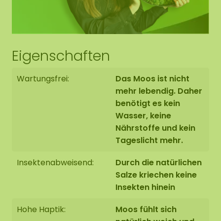
Die Abbildung zeigt das Muster eines
Rechteckiges Moosbild in der Größe 120x60 cm. Da
es sich um ein Naturprodukt handelt, ist jedes
Moosbild ein Unikat. Daher kann das Format des
Eigenschaften
gekauften Moosbildes von dem ausgewählten
Foto abweichen. Sie benötigen ein anderes
Wartungsfrei:
Das Moos ist nicht
Format? Bitte kontaktieren Sie uns.
mehr lebendig. Daher
benötigt es kein
Wasser, keine
Nährstoffe und kein
Tageslicht mehr.
Insektenabweisend:
Durch die natürlichen
Salze kriechen keine
Insekten hinein
Hohe Haptik:
Moos fühlt sich