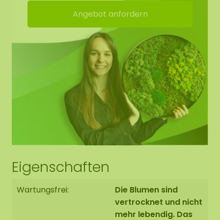
Steht für ein grünes und farbenfrohes
Angebot anfordern
Statement
Langlebig / sehr farbecht
Benötigt keine Pflege (kein Gießen)
Kein Tageslicht erforderlich
Kein Beschneiden
Keine Düngung
Eigenschaften
Wartungsfrei:
Die Blumen sind
vertrocknet und nicht
mehr lebendig. Das