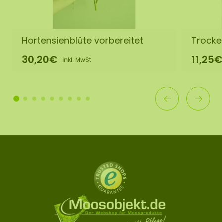
Hortensienblüte vorbereitet
Trocke
30,20€
11,25
inkl. MwSt