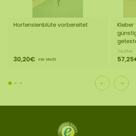
Hortensienblüte vorbereitet
Kleber
günst
getest
74,05€
30,20€
57,25
inkl. MwSt