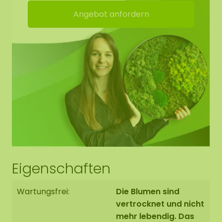
Steht für ein grünes und farbenfrohes
Angebot anfordern
Statement
Langlebig / sehr farbecht
Benötigt keine Pflege (kein Gießen)
Kein Tageslicht erforderlich
Kein Beschneiden
Keine Düngung
Eigenschaften
Wartungsfrei:
Die Blumen sind
vertrocknet und nicht
mehr lebendig. Das