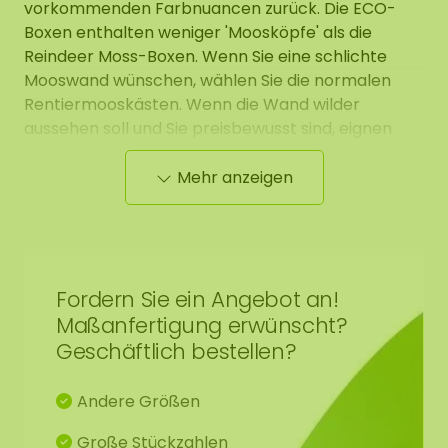
vorkommenden Farbnuancen zurück. Die ECO-
Boxen enthalten weniger 'Moosköpfe' als die
Reindeer Moss-Boxen. Wenn Sie eine schlichte
Mooswand wünschen, wählen Sie die normalen
Rentiermooskästen. Wenn die Wand wilder
aussehen soll und Sie preisbewusst sind, eignen
sich unsere ECO L-Boxen für Ihr Projekt. Sie können
sich auch für einen Mix entscheiden, bei dem
Mehr anzeigen
verschiedene Farbtöne miteinander gemischt
werden, um einen spielerischen und
abwechslungsreichen Effekt zu erzielen.
Fordern Sie ein Angebot an!
Wir haben das Moos natürlich für Sie aufbereitet.
Maßanfertigung erwünscht?
Dieses präparierte Moos hat die höchste Qualität,
Geschäftlich bestellen?
ist 100% natürlich und benötigt 0% Pflege. Dieses
Moos bleibt über viele Jahre (10-20 Jahre) in
diesem schönen Zustand. Aufgrund des niedrigen
Andere Größen
Preises können unsere ECO-Moosboxen nicht
Große Stückzahlen
zurückgegeben werden.