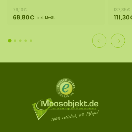
79,10€
137,35€
68,80€
111,30
inkl. MwSt