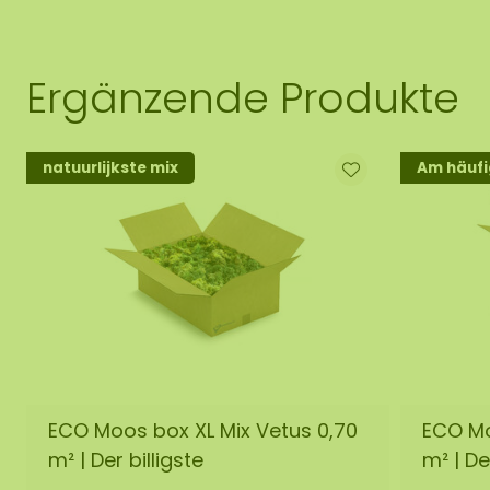
Ergänzende Produkte
natuurlijkste mix
Am häufi
ECO Moos box XL Mix Vetus 0,70
ECO Mo
m² | Der billigste
m² | De