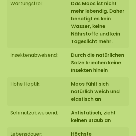
Wartungsfrei:
Das Moos ist nicht
Dauerhaft weich. Bei einer niedrigen
mehr lebendig. Daher
Luftfeuchtigkeit von 20-30% kann das Moos
benötigt es kein
aushärten. Sobald die Luftfeuchtigkeit wieder
Wasser, keine
ansteigt, wird das Moos wieder weich.
Nährstoffe und kein
Schmutzabweisend / antistatisch
Tageslicht mehr.
Kein Tageslicht erforderlich
Insektenabweisend:
Durch die natürlichen
Befestigung mit unserem speziellen ECO-
Salze kriechen keine
Mooskleber, der im Webshop zu bestellen ist
Insekten hinein
Hohe Haptik:
Moos fühlt sich
natürlich weich und
elastisch an
Schmutzabweisend:
Antistatisch, zieht
keinen Staub an
Lebensdauer:
Höchste