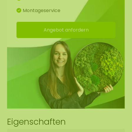
Montageservice
Das weiche Moos eignet sich hervorragend für die
Gestaltung von Mooswänden, Moosbildern,
Blumenarrangements und anderen dekorativen
Angebot anfordern
Zwecken.
Unser Moos hat viele Vorteile;
Ein grünes Statement
Hohe akkustische Dämmung
Feuerhemmend
Langlebig / sehr farbecht
Keine Pflege (kein Gießen)
Unzählige Möglichkeiten in
Eigenschaften
Blumenarrangements sowie in Mooswänden
Benötigt kein Tageslicht