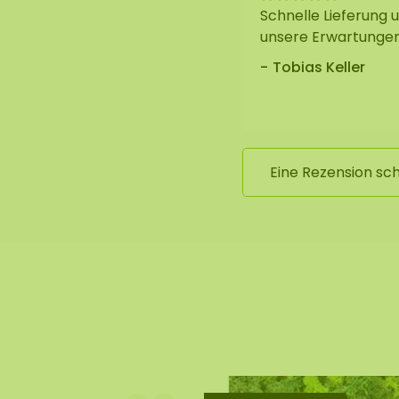
ansteigt, wird das
Schnelle Lieferung u
unsere Erwartunge
Tobias Keller
er, der im Webshop zu
Eine Rezension sc