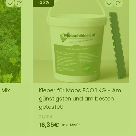
-25%
 Mix
Kleber für Moos ECO 1 KG - Am
günstigsten und am besten
getestet!
21,80€
16,35€
inkl. MwSt