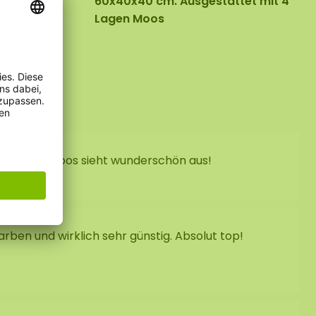
x:
60x40x40 cm. Ausgestattet mit 4
Lagen Moos
n
sig und das Moos sieht wunderschön aus!
Farben und wirklich sehr günstig. Absolut top!