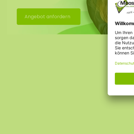
schönen Zustand bleiben.
Angebot anfordern
Das weiche Moos eignet sich hervorragend zur Herste
Mooswänden, Moosbildern, Blumenarrangements und
Zwecken.
Unser Moos hat viele Vorteile;
Ein grünes Statement
Hohe akkustische Dämmung
Feuerhemmend
Langlebig / sehr farbecht
Keine Pflege (kein Gießen)
Unzählige Möglichkeiten in Blumenarrangements s
Benötigt kein Tageslicht
Dauerhaft weich. Bei einer niedrigen Luftfeuchtigk