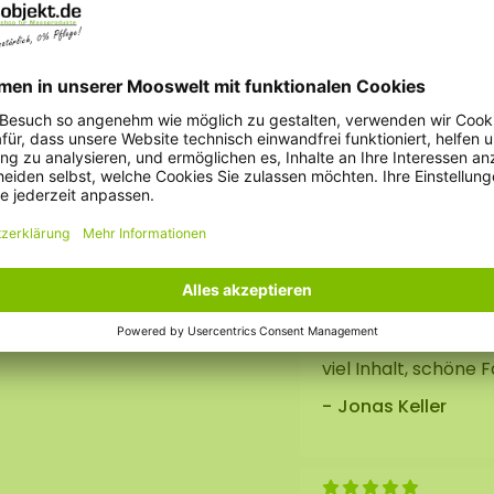
Abmessungen der Bo
llung von
 anderen dekorativen
Bewertunge
Die XXL‑Box ist rie
Felix Wagner
viel Inhalt, schöne 
Jonas Keller
owie in Mooswänden
eit von 20-30% kann das