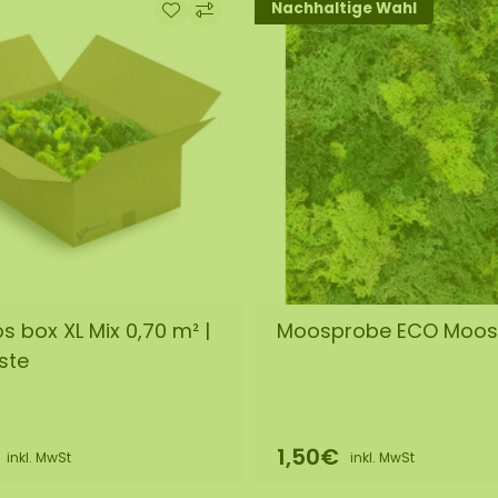
Nachhaltige Wahl
 box XL Mix 0,70 m² |
Moosprobe ECO Moos
gste
1,50€
inkl. MwSt
inkl. MwSt