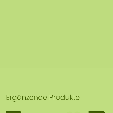
Moos aushärten. Sobald die Luftfeuchtigkeit wieder 
Moos wieder weich.
Schmutzabweisend / antistatisch
Kein Tageslicht erforderlich
Befestigung mit unserem speziellen ECO-Mooskleb
bestellen ist
Ergänzende Produkte