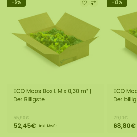
-6%
-13%
ECO Moos Box L Mix 0,30 m² |
ECO Moos
Der Billigste
Der billi
55,90€
79,10€
52,45€
68,80€
inkl. MwSt