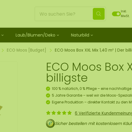
Inkl.
MwSt.
Laub/Blumen/Deko
Naturbild
ild
unbehandelt
schein
Blätter
Moosdots Moosbild [TIP]
Loses Moos behandelt
ild-Set
os
henk Moosfiguren
 Rosen
Moosdots Tres Moosbild
Rentiermoos
ECO Moos [Budget]
ECO Moos Box XXL Mix 1,40 m² | Der bill
 Moosbild
ubehör und Spray
lf Moosgeschenk
umen
um
Moosdots Cuatro Moosbild
Flachmoos
ECO Moos Box XX
 Moosbild
oosbild
 Kränze
Moosdots Cinco Moosbild
Kugelmoos
ild
sbox 10 Pers.
Elemente
Moosdots-Set Moosbild
Fluff moos
billigste
s Moosbild
 Set zum Selbermachen
Moos
ECO Moos [Budget]
 Moosbild
ekorationshänger-Set
100 % natürlich, 0 % Pflege – eine nachhaltig
skunst
5 Jahre Garantie – weil wir die Moos-Speziali
Eigene Produktion – direkter Kontakt zu den 
tück
s Moos
6 Verifizierte Kundenmeinu
Sicher bestellen mit kostenlosem Käuf
ür Decken