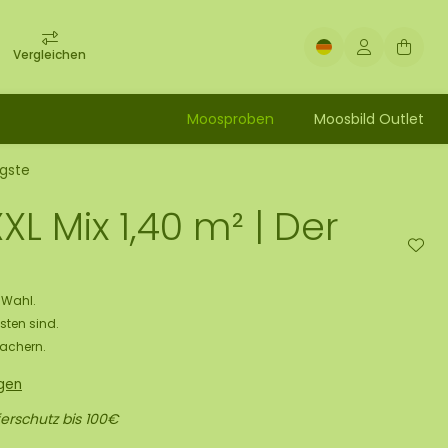
Vergleichen
Moosproben
Moosbild Outlet
igste
L Mix 1,40 m² | Der
e Wahl.
sten sind.
Machern.
ngen
erschutz bis 100€