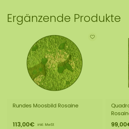
Ergänzende Produkte
Rundes Moosbild Rosaine
Quadra
Rosain
113,00€
99,00
inkl. MwSt