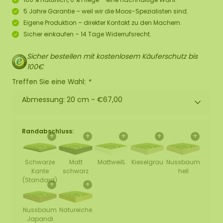
5 Jahre Garantie – weil wir die Moos-Spezialisten sind.
Eigene Produktion – direkter Kontakt zu den Machern.
Sicher einkaufen – 14 Tage Widerrufsrecht.
Sicher bestellen mit kostenlosem Käuferschutz bis
100€
Treffen Sie eine Wahl:
*
Abmessung: 20 cm -
€67,00
Randabschluss:
+
+
+
+
+
Schwarze
Matt
Mattweiß
Kieselgrau
Nussbaum
Kante
schwarz
hell
(Standard)
+
+
Nussbaum
Natureiche
Japandi