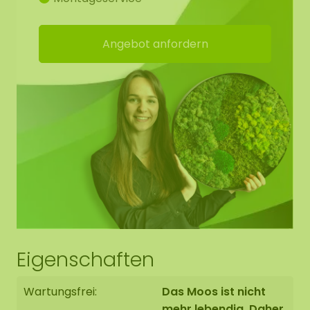
Möchten Sie größere Mengen Moos kaufen. Bitte
kontaktieren Sie uns unter
info@moosobjekt.de
Angebot anfordern
Unser Moos hat viele Vorteile:
Steht für ein grünes Statement
Hohe akkustische Dämmung
Feuerhemmend
Langlebig / sehr farbecht
Keine Pflege (keine Bewässerung)
Benötigt kein Tageslicht
Dauerhaft weich. Bei einer niedrigen
Luftfeuchtigkeit von 20-30% kann das Moos
Eigenschaften
aushärten. Sobald die Luftfeuchtigkeit wieder
ansteigt, wird das Moos wieder weich.
Wartungsfrei:
Das Moos ist nicht
Schmutzabweisend / antistatisch
mehr lebendig. Daher