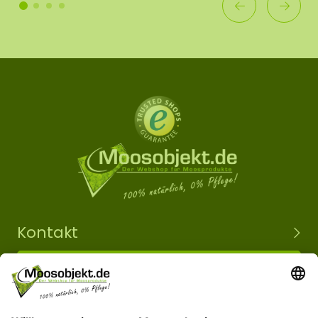
Kontakt
+49 15203504101
info@moosobjekt.de