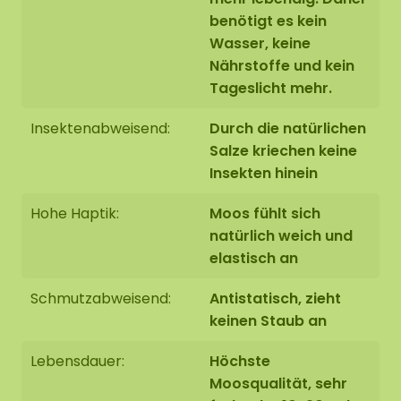
Kein Tageslicht erforderlich
benötigt es kein
Wasser, keine
Befestigung mit unserem speziellen
ECO-
Nährstoffe und kein
Mooskleber
, der im Webshop zu bestellen ist
Tageslicht mehr.
Insektenabweisend:
Durch die natürlichen
Salze kriechen keine
Insekten hinein
Hohe Haptik:
Moos fühlt sich
natürlich weich und
elastisch an
Schmutzabweisend:
Antistatisch, zieht
keinen Staub an
Lebensdauer:
Höchste
Moosqualität, sehr