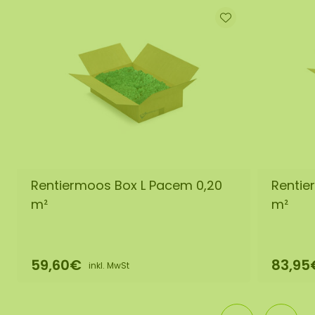
Rentiermoos Box L Pacem 0,20
Rentie
m²
m²
59,60€
83,95
inkl. MwSt