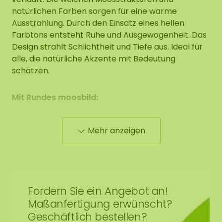
natürlichen Farben sorgen für eine warme
Ausstrahlung. Durch den Einsatz eines hellen
Farbtons entsteht Ruhe und Ausgewogenheit. Das
Design strahlt Schlichtheit und Tiefe aus. Ideal für
alle, die natürliche Akzente mit Bedeutung
schätzen.
Mit Rundes moosbild:
Das verwendete Moos ist ein 100%iges
Mehr anzeigen
Naturprodukt und erfordert 0% Pflege. Zu seinen
Eigenschaften und Vorteilen gehören: hohe
akustische Dämpfung, feuerhemmend
(imprägniert), sehr farbecht, kein Tageslicht
erforderlich, schmutzabweisend (antistatisch) und
Fordern Sie ein Angebot an!
da das Moos nicht mehr lebt, benötigt es keine
Maßanfertigung erwünscht?
Pflege wie Bewässerung, Beschneidung oder
Geschäftlich bestellen?
Düngung. Die Mooskreationen sind wunderschön,