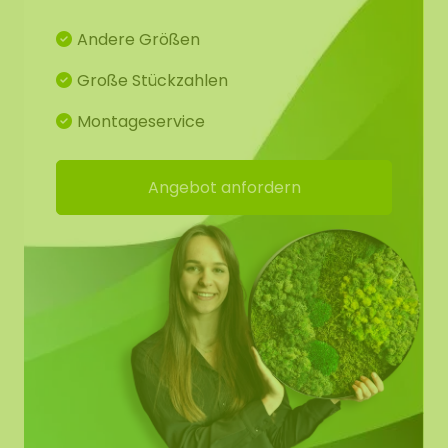
fühlen sich weich an und haben eine große
Andere Größen
Anziehungskraft. Unsere Moose sind von höchster
Qualität und garantieren eine sehr lange
Große Stückzahlen
Lebensdauer (10-20 Jahre).
Montageservice
Ein Mooszirkel von 100 cm Durchmesser wiegt
inklusive Stahlrahmen +/- 20-25 kg. Für eine
Angebot anfordern
optimale Schallabsorption können wir optional
eine Akustikplatte (AkMOStico) in das Moosbild
einarbeiten. Dies sorgt für 15% mehr
Schallabsorption! Die Zirkel haben eine
Aufhängeöse pro Zirkel, so dass Sie sie leicht selbst
an einen Haken hängen können.
Skizze des Mooszirkel-Sets:
Für ein optimales Endergebnis haben wir für Sie
eine Arbeitszeichnung angefertigt, so dass sich das