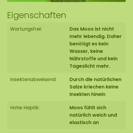
Moosmuster von Form zu Form fortsetzt. Sie
Eigenschaften
können natürlich davon abweichen.
Wartungsfrei:
Das Moos ist nicht
Download hier Arbeitszeichnung Set 1 20-40-60
Download hier Arbeitszeichnung Set 2 40-60-80
mehr lebendig. Daher
Download hier Arbeitszeichnung Set 3 60-80-100
benötigt es kein
Download hier Arbeitszeichnung Set 4 80-100-120
Wasser, keine
Nährstoffe und kein
Tageslicht mehr.
Randbearbeitung des
Insektenabweisend:
Durch die natürlichen
Salze kriechen keine
Rundes moosbild
Insekten hinein
Endbearbeitung 1: Kante nicht fertig.
Die Endseite
Hohe Haptik:
Moos fühlt sich
der Bodenplatte ist schwarz. Wir runden die Kante
natürlich weich und
des Mooses bis zur
Kante der Bodenplatte
sauber
elastisch an
ab
.