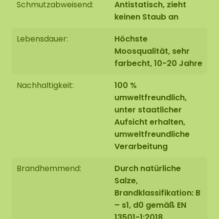
Schmutzabweisend:
Antistatisch, zieht
keinen Staub an
Lebensdauer:
Höchste
Ausführung 2: Die Kante ist mit einer erhöhten
Moosqualität, sehr
Stahlkante versehen.
Die Stahlkante wird mit einer
farbecht, 10-20 Jahre
hochwertigen Pulverbeschichtung in MAT-
Schwarz RAL 9005 (Industrieschwarz) beschichtet.
Nachhaltigkeit:
100 %
umweltfreundlich,
unter staatlicher
Aufsicht erhalten,
umweltfreundliche
Die Rundes moosbild werden auf Bestellung in
Verarbeitung
Asten (NL) mit größter Sorgfalt für Sie
handgefertigt.
Brandhemmend:
Durch natürliche
Salze,
Sie haben die Möglichkeit, den Rundes moosbild
Brandklassifikation: B
abzuholen:
– s1, d0 gemäß EN
1: Abholung an der Adresse Florapark 14 in Asten
13501-1:2018