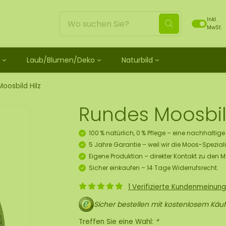
Inkl.
MwSt.
Laub/Blumen/Deko
Naturbild
ild
unbehandelt
schein
Blätter
Moosdots Moosbild [TIP]
Loses Moos behandelt
ild-Set
os
henk Moosfiguren
 Rosen
Moosdots Tres Moosbild
Rentiermoos
oosbild Hilz
 Moosbild
ubehör und Spray
lf Moosgeschenk
umen
um
Moosdots Cuatro Moosbild
Flachmoos
Rundes Moosbild
 Moosbild
oosbild
 Kränze
Moosdots Cinco Moosbild
Kugelmoos
ild
sbox 10 Pers.
Elemente
Moosdots-Set Moosbild
Fluff moos
100 % natürlich, 0 % Pflege – eine nachhaltig
s Moosbild
 Set zum Selbermachen
Moos
ECO Moos [Budget]
5 Jahre Garantie – weil wir die Moos-Speziali
 Moosbild
ekorationshänger-Set
Eigene Produktion – direkter Kontakt zu den 
skunst
Sicher einkaufen – 14 Tage Widerrufsrecht.
tück
1 Verifizierte Kundenmeinung
s Moos
Sicher bestellen mit kostenlosem Käuf
ür Decken
Treffen Sie eine Wahl:
*