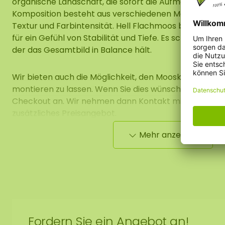
organische Landschaft, die sofort die Aufmerksamkeit a
Komposition besteht aus verschiedenen Moosarten, je
Textur und Farbintensität. Hell Flachmoos bildet eine 
für ein Gefühl von Stabilität und Tiefe. Es schafft eine
der das Gesamtbild in Balance hält.
Wir bieten auch die Möglichkeit, den Mooskreis von
montieren zu lassen. Wenn Sie dies wünschen, geben S
Checkout an. Wir nehmen dann Kontakt mit Ihnen auf
zusätzliches Preisangebot.
Mehr anzeigen
Auf dem Bild ist das Muster eines Mooskreises mit e
1,00 m zu sehen. Da es sich um ein Naturprodukt handel
einzigartig. Daher kann die Gestaltung des gekauften
ausgewählten Abbildung abweichen. Wenn Sie eine a
wünschen, kontaktieren Sie uns.
Fordern Sie ein Angebot an!