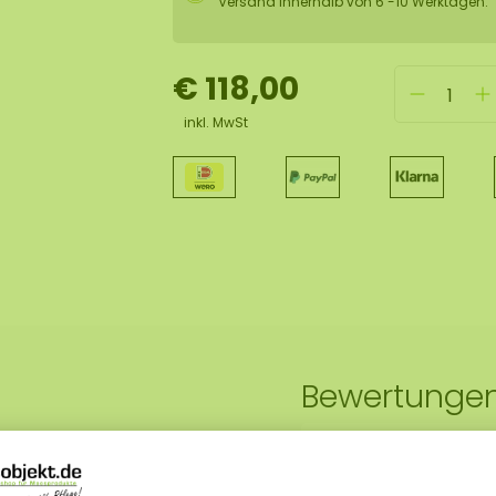
Versand innerhalb von 6 -10 Werktagen.
€ 118,00
inkl. MwSt
Bewertunge
spiel aus natürlichen
Die Farbkombination
ltet sich eine