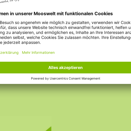
uf sich zieht. Die
Clara Müller
de mit ihrer eigenen
ruhige Basis und sorgt
n visuellen Ankerpunkt,
Eine Rezension sc
 unserem Montageteam
ie dies bitte beim
 und senden Ihnen ein
inem Durchmesser von
t, ist jedes Moosbild
 Mooskreises von der
ndere Größe