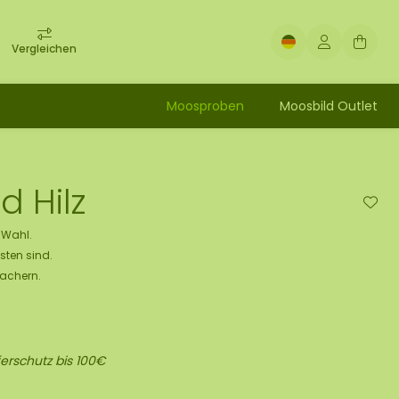
Vergleichen
Moosproben
Moosbild Outlet
 Hilz
e Wahl.
sten sind.
Machern.
erschutz bis 100€