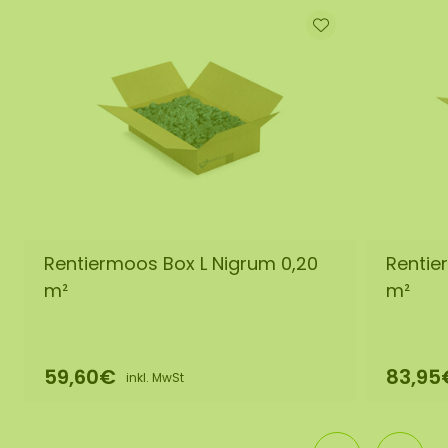
Rentiermoos Box L Nigrum 0,20
Rentie
m²
m²
59,60€
83,95
inkl. MwSt