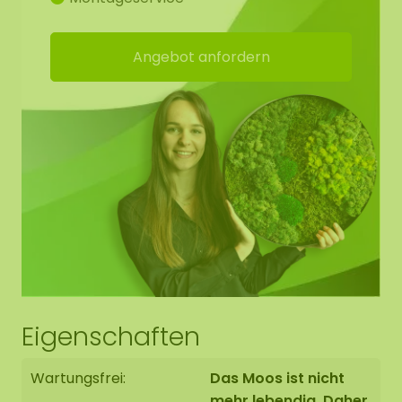
Möchten Sie größere Mengen Moos kaufen. Bitte
kontaktieren Sie uns unter
info@moosobjekt.de
Angebot anfordern
Unser Moos hat viele Vorteile:
Steht für ein grünes Statement
Hohe akkustische Dämmung
Feuerhemmend
Langlebig / sehr farbecht
Keine Pflege (keine Bewässerung)
Benötigt kein Tageslicht
Dauerhaft weich. Bei einer niedrigen
Luftfeuchtigkeit von 20-30% kann das Moos
Eigenschaften
aushärten. Sobald die Luftfeuchtigkeit wieder
ansteigt, wird das Moos wieder weich.
Wartungsfrei:
Das Moos ist nicht
Schmutzabweisend / antistatisch
mehr lebendig. Daher