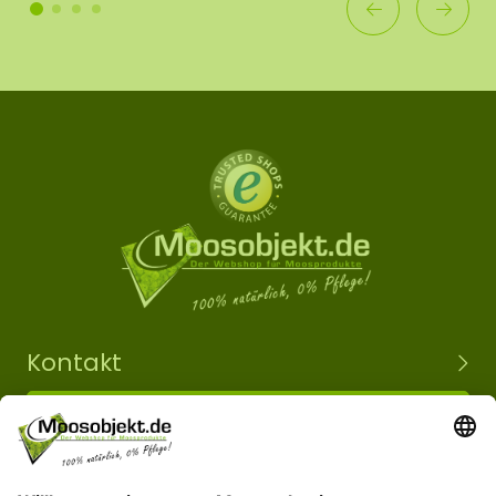
Kontakt
+49 15203504101
info@moosobjekt.de