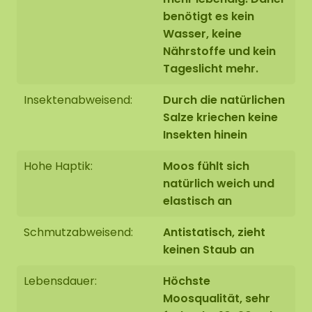
Kein Tageslicht erforderlich
benötigt es kein
Wasser, keine
Befestigung mit unserem speziellen
ECO-
Nährstoffe und kein
Mooskleber
, der im Webshop zu bestellen ist
Tageslicht mehr.
Insektenabweisend:
Durch die natürlichen
Salze kriechen keine
Insekten hinein
Hohe Haptik:
Moos fühlt sich
natürlich weich und
elastisch an
Schmutzabweisend:
Antistatisch, zieht
keinen Staub an
Lebensdauer:
Höchste
Moosqualität, sehr