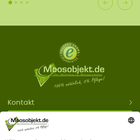
Kontakt
+49 15203504101
info@moosobjekt.de