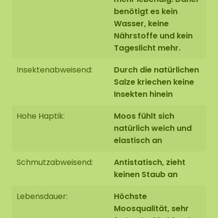
Kein Tageslicht erforderlich
benötigt es kein
Wasser, keine
Befestigung mit unserem speziellen
ECO-
Nährstoffe und kein
Mooskleber
, der im Webshop zu bestellen ist
Tageslicht mehr.
Insektenabweisend:
Durch die natürlichen
Salze kriechen keine
Insekten hinein
Hohe Haptik:
Moos fühlt sich
natürlich weich und
elastisch an
Schmutzabweisend:
Antistatisch, zieht
keinen Staub an
Lebensdauer:
Höchste
Moosqualität, sehr