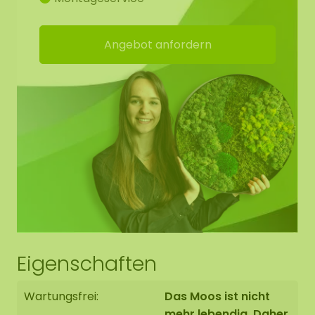
Möchten Sie größere Mengen Moos kaufen. Bitte
kontaktieren Sie uns unter
info@moosobjekt.de
Angebot anfordern
Unser Moos hat viele Vorteile:
Steht für ein grünes Statement
Hohe akkustische Dämmung
Feuerhemmend
Langlebig / sehr farbecht
Keine Pflege (keine Bewässerung)
Benötigt kein Tageslicht
Dauerhaft weich. Bei einer niedrigen
Luftfeuchtigkeit von 20-30% kann das Moos
Eigenschaften
aushärten. Sobald die Luftfeuchtigkeit wieder
ansteigt, wird das Moos wieder weich.
Wartungsfrei:
Das Moos ist nicht
Schmutzabweisend / antistatisch
mehr lebendig. Daher