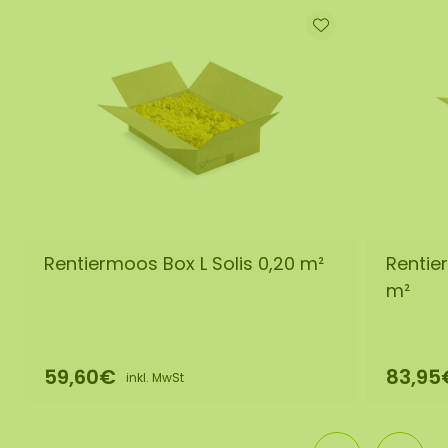
Rentiermoos Box L Solis 0,20 m²
Rentie
m²
59,60€
83,95
inkl. MwSt