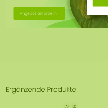
Keine Pflege (keine Bewässerung)
Benötigt kein Tageslicht
Angebot anfordern
Dauerhaft weich. Bei einer niedrigen Luftfeuchtigk
Moos aushärten. Sobald die Luftfeuchtigkeit wieder 
Moos wieder weich.
Schmutzabweisend / antistatisch
Kein Tageslicht erforderlich
Befestigung mit unserem speziellen
ECO-Mooskleb
bestellen ist
Ergänzende Produkte