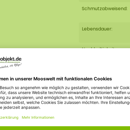
Schmutzabweisend:
h nachlässt und
os beim
Lebensdauer:
 leicht mit Wasser und
Kleber
befestigt
önnen.
Nachhaltigkeit:
ktieren Sie uns unter
Brandhemmend:
Gewicht:
Inhalt: