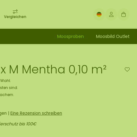
Vergleichen
Moosproben
Moosbild Outlet
x M Mentha 0,10 m²
e Wahl.
sten sind.
Machern.
ngen
|
Eine Rezension schreiben
erschutz bis 100€