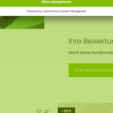
Abmessungen der Bo
eit von 20-30% kann das
ansteigt, wird das
Ihre Bewert
Noch keine Kundenme
er
, der im Webshop zu
Eine Rezension sch
-25%