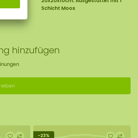
x:
20x20x10cm. Ausgestattet mit 1
Schicht Moos
ung hinzufügen
inungen
reiben
-23%