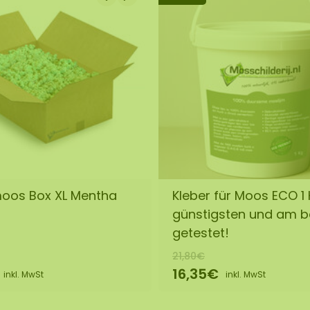
moos Box XL Mentha
Kleber für Moos ECO 1
günstigsten und am 
getestet!
21,80€
16,35€
inkl. MwSt
inkl. MwSt