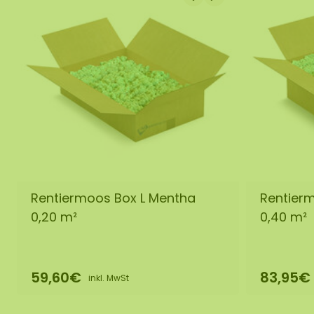
Rentiermoos Box L Mentha
Rentier
0,20 m²
0,40 m²
59,60€
83,95€
inkl. MwSt