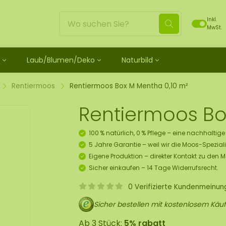
Inkl.
MwSt.
Laub/Blumen/Deko
Naturbild
ild
unbehandelt
schein
Blätter
Moosdots Moosbild [TIP]
Loses Moos behandelt
ild-Set
os
henk Moosfiguren
 Rosen
Moosdots Tres Moosbild
Rentiermoos
Rentiermoos
Rentiermoos Box M Mentha 0,10 m²
 Moosbild
ubehör und Spray
lf Moosgeschenk
umen
um
Moosdots Cuatro Moosbild
Flachmoos
Rentiermoos Bo
 Moosbild
oosbild
 Kränze
Moosdots Cinco Moosbild
Kugelmoos
ild
sbox 10 Pers.
Elemente
Moosdots-Set Moosbild
Fluff moos
100 % natürlich, 0 % Pflege – eine nachhaltig
s Moosbild
 Set zum Selbermachen
Moos
ECO Moos [Budget]
5 Jahre Garantie – weil wir die Moos-Speziali
 Moosbild
ekorationshänger-Set
Eigene Produktion – direkter Kontakt zu den 
skunst
Sicher einkaufen – 14 Tage Widerrufsrecht.
tück
0 Verifizierte Kundenmeinu
s Moos
Sicher bestellen mit kostenlosem Käuf
ür Decken
Ab 3 Stück:
5% rabatt