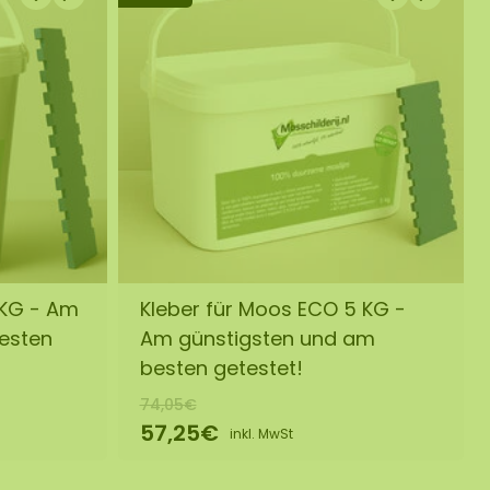
 KG - Am
Kleber für Moos ECO 5 KG -
besten
Am günstigsten und am
besten getestet!
74,05€
57,25€
inkl. MwSt