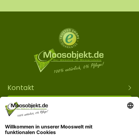
Kontakt
+49 15203504101
info@moosobjekt.de