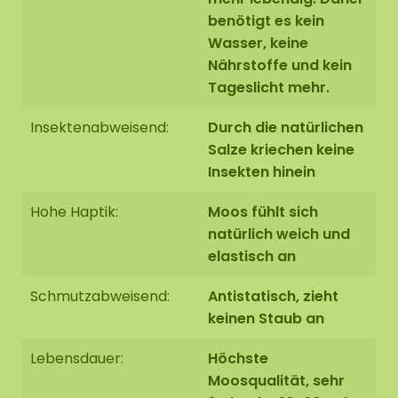
Befestigung mit unserem speziellen
ECO-
benötigt es kein
Mooskleber
, der im Webshop zu bestellen ist
Wasser, keine
Nährstoffe und kein
Tageslicht mehr.
Insektenabweisend:
Durch die natürlichen
Salze kriechen keine
Insekten hinein
Hohe Haptik:
Moos fühlt sich
natürlich weich und
elastisch an
Schmutzabweisend:
Antistatisch, zieht
keinen Staub an
Lebensdauer:
Höchste
Moosqualität, sehr