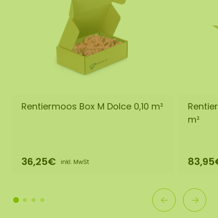
Rentiermoos Box M Dolce 0,10 m²
Rentie
m²
36,25€
83,95
inkl. MwSt