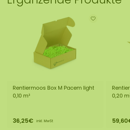
Rentiermoos Box M Pacem light
Rentie
0,10 m²
0,20 m
36,25€
59,60
inkl. MwSt