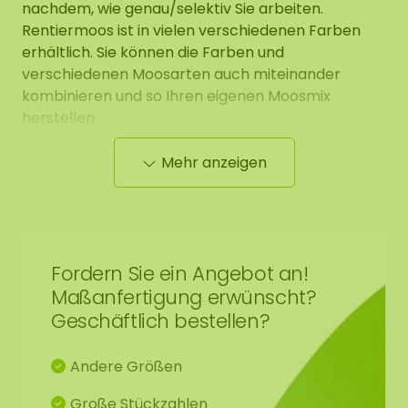
nachdem, wie genau/selektiv Sie arbeiten.
Rentiermoos ist in vielen verschiedenen Farben
erhältlich. Sie können die Farben und
verschiedenen Moosarten auch miteinander
kombinieren und so Ihren eigenen Moosmix
herstellen.
Mehr anzeigen
Wir haben das Moos natürlich für Sie aufbereitet.
Dieses präparierte Moos hat die höchste Qualität,
es ist 100% natürlich und benötigt 0% Pflege. Dieses
Moos wird viele Jahre (10-20 Jahre) in diesem
schönen Zustand bleiben, wenn es in Innenräumen
Fordern Sie ein Angebot an!
verwendet wird. Das Moos ist nicht für die
Maßanfertigung erwünscht?
Verwendung im Freien geeignet.
Geschäftlich bestellen?
Das Moos hat einen natürlichen Geruch, der
Andere Größen
allmählich nachlässt und unbedenklich ist.
Außerdem kann das präparierte Moos beim
Große Stückzahlen