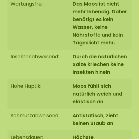
Wartungsfrei:
Das Moos ist nicht
Dauerhaft weich. Bei einer niedrigen
mehr lebendig. Daher
Luftfeuchtigkeit von 20-30% kann das Moos
benötigt es kein
aushärten. Sobald die Luftfeuchtigkeit wieder
Wasser, keine
ansteigt, wird das Moos wieder weich.
Nährstoffe und kein
Schmutzabweisend / antistatisch
Tageslicht mehr.
Kein Tageslicht erforderlich
Insektenabweisend:
Durch die natürlichen
Befestigung mit unserem speziellen
ECO-
Salze kriechen keine
Mooskleber
, der im Webshop zu bestellen ist
Insekten hinein
Hohe Haptik:
Moos fühlt sich
natürlich weich und
elastisch an
Schmutzabweisend:
Antistatisch, zieht
keinen Staub an
Lebensdauer:
Höchste