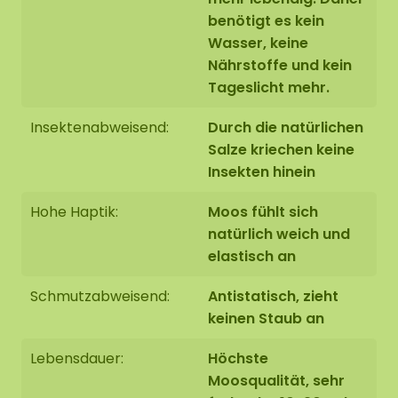
Kein Tageslicht erforderlich
benötigt es kein
Wasser, keine
Befestigung mit unserem speziellen
ECO-
Nährstoffe und kein
Mooskleber
, der im Webshop zu bestellen ist
Tageslicht mehr.
Insektenabweisend:
Durch die natürlichen
Salze kriechen keine
Insekten hinein
Hohe Haptik:
Moos fühlt sich
natürlich weich und
elastisch an
Schmutzabweisend:
Antistatisch, zieht
keinen Staub an
Lebensdauer:
Höchste
Moosqualität, sehr