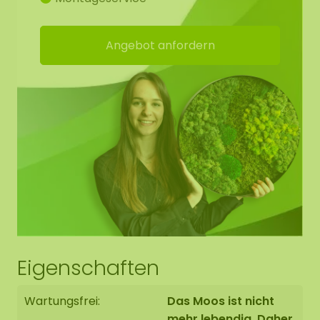
Möchten Sie größere Mengen Moos kaufen. Bitte
kontaktieren Sie uns unter
info@moosobjekt.de
Angebot anfordern
Unser Moos hat viele Vorteile:
Steht für ein grünes Statement
Hohe akkustische Dämmung
Feuerhemmend
Langlebig / sehr farbecht
Keine Pflege (keine Bewässerung)
Benötigt kein Tageslicht
Dauerhaft weich. Bei einer niedrigen
Luftfeuchtigkeit von 20-30% kann das Moos
Eigenschaften
aushärten. Sobald die Luftfeuchtigkeit wieder
ansteigt, wird das Moos wieder weich.
Wartungsfrei:
Das Moos ist nicht
Schmutzabweisend / antistatisch
mehr lebendig. Daher