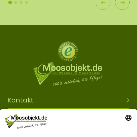
Kontakt
+49 15203504101
info@moosobjekt.de