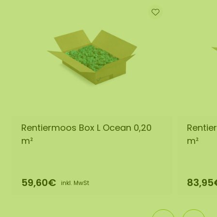
Rentiermoos Box L Ocean 0,20
Rentie
m²
m²
59,60€
83,95
inkl. MwSt