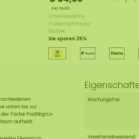
inkl. MwSt
Unverbindliche
Preisempfehlung:
112,00€
Sie sparen 25%
Eigenschaft
erschiedenen
Wartungsfrei:
e unten bis zur
der Farbe Pazifikgrün
Raum aufhellt.
Insektenabweisend:
pielte Eleganz in