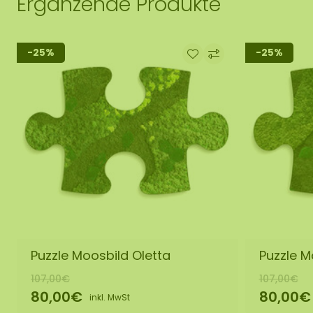
Ergänzende Produkte
-25%
-25%
Puzzle Moosbild Oletta
Puzzle M
107,00€
107,00€
80,00€
80,00€
inkl. MwSt