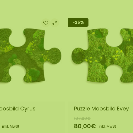
-25%
oosbild Cyrus
Puzzle Moosbild Evey
107,00€
80,00€
inkl. MwSt
inkl. MwSt