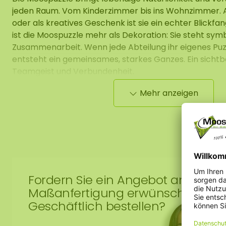
jeden Raum. Vom Kinderzimmer bis ins Wohnzimmer. A
oder als kreatives Geschenk ist sie ein echter Blickf
ist die Moospuzzle mehr als Dekoration: Sie steht symb
Zusammenarbeit. Wenn jede Abteilung ihr eigenes Puz
entsteht ein gemeinsames, starkes Ganzes. Ein sichtb
Teamgeist und Verbundenheit.
Mehr anzeigen
Einfache Wandmontage
Die Puzzleteile sind so gestaltet, dass sie perfekt i
Die Befestigung gelingt kinderleicht mit unseren Kl
mitbestellen und loslegen.
Für zusätzliche Sicherheit empfehlen wir Montagekl
Fordern Sie ein Angebot an!
Lieferumfang enthalten).
Maßanfertigung erwünscht?
Wichtig: Die Haftung hängt vom Wandtyp ab. Kleb
Geschäftlich bestellen?
keine dauerhafte Befestigung.
Bei Gipskartonwänden empfehlen wir eine Schraub