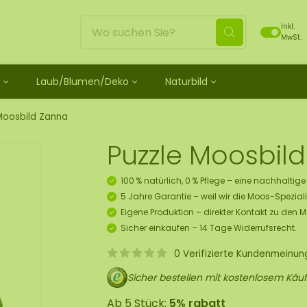
Inkl.
MwSt.
Laub/Blumen/Deko
Naturbild
ild
unbehandelt
schein
Blätter
Moosdots Moosbild [TIP]
Loses Moos behandelt
ild-Set
os
henk Moosfiguren
 Rosen
Moosdots Tres Moosbild
Rentiermoos
Moosbild Zanna
 Moosbild
ubehör und Spray
lf Moosgeschenk
umen
um
Moosdots Cuatro Moosbild
Flachmoos
Puzzle Moosbil
 Moosbild
oosbild
 Kränze
Moosdots Cinco Moosbild
Kugelmoos
ild
sbox 10 Pers.
Elemente
Moosdots-Set Moosbild
Fluff moos
100 % natürlich, 0 % Pflege – eine nachhaltig
s Moosbild
 Set zum Selbermachen
Moos
ECO Moos [Budget]
5 Jahre Garantie – weil wir die Moos-Speziali
 Moosbild
ekorationshänger-Set
Eigene Produktion – direkter Kontakt zu den 
skunst
Sicher einkaufen – 14 Tage Widerrufsrecht.
tück
0 Verifizierte Kundenmeinu
s Moos
Sicher bestellen mit kostenlosem Käuf
ür Decken
Ab 5 Stück:
5% rabatt