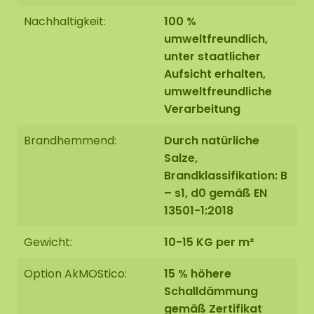
Feuchtigkeit aufnehmen und in manchen Fällen
Nachhaltigkeit:
100 %
Tropfenbildung oder leichte Farbabgabe
verursachen. Dies ist eine natürliche Eigenschaft
umweltfreundlich,
des Materials und kein Mangel.
unter staatlicher
Aufsicht erhalten,
umweltfreundliche
Verarbeitung
Brandhemmend:
Durch natürliche
Salze,
Brandklassifikation: B
– s1, d0 gemäß EN
13501-1:2018
Gewicht:
10-15 KG per m²
Option AkMOStico:
15 % höhere
Schalldämmung
gemäß Zertifikat