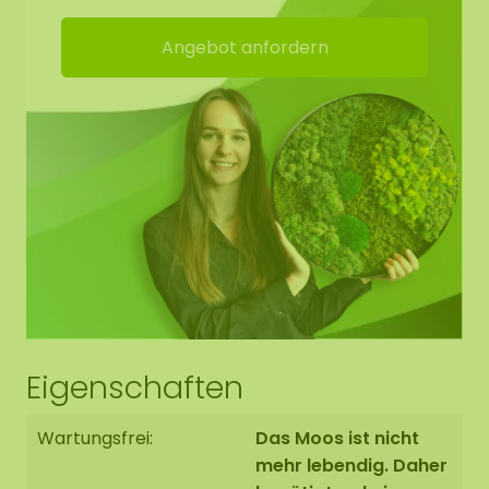
Klebepads. Direkt mitbestellen und loslegen.
Für zusätzliche Sicherheit empfehlen wir
Angebot anfordern
Montagekleber (nicht im Lieferumfang
enthalten).
Wichtig: Die Haftung hängt vom Wandtyp ab.
Klebepads garantieren keine dauerhafte
Befestigung.
Bei Gipskartonwänden empfehlen wir eine
Schraubbefestigung: Schrauben Sie durch das
Moos und die Rückplatte direkt in die Wand.
Tipp:
Bei mehreren Puzzleteilen übereinander sollten
Eigenschaften
vor allem die mittleren Teile gut fixiert werden. Sie
tragen die darüberliegenden Elemente.
Wartungsfrei:
Das Moos ist nicht
mehr lebendig. Daher
Jedes Stück ein Unikat