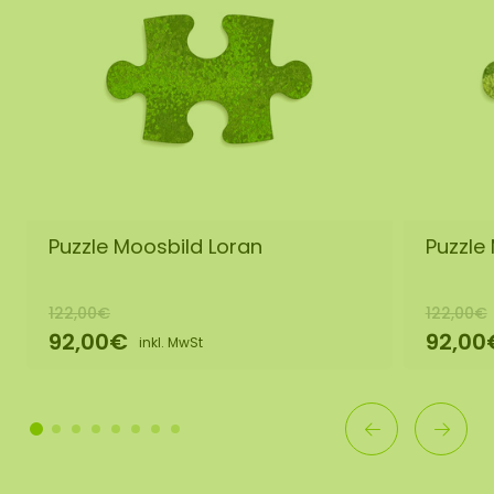
Puzzle Moosbild Loran
Puzzle
122,00€
122,00€
92,00€
92,00
inkl. MwSt