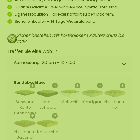
5 Jahre Garantie – weil wir die Moos-Spezialisten sind.
Eigene Produktion – direkter Kontakt zu den Machern.
Sicher einkaufen – 14 Tage Widerrufsrecht.
Sicher bestellen mit kostenlosem Käuferschutz bis
100€
Treffen Sie eine Wahl:
*
Abmessung: 20 cm -
€71,00
Randabschluss:
+
+
+
+
+
Schwarze
Matt
Mattweiß
Kieselgrau
Nussbaum
Kante
schwarz
hell
(Standard)
+
+
Nussbaum
Natureiche
Japandi