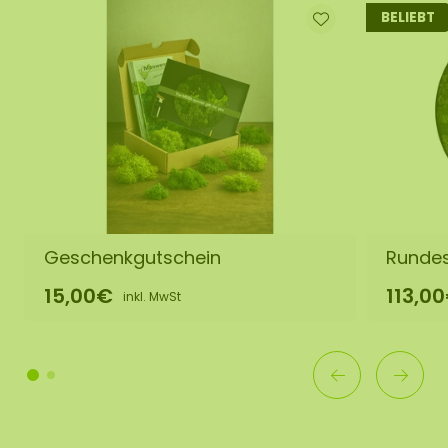
BELIEBT
Geschenkgutschein
Rundes
15,00€
113,0
inkl. MwSt