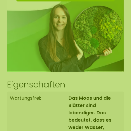
Unikat. Daher kann das Layout des gekauften
Moosbildes von dem ausgewählten Foto
abweichen. Sollten Sie eine andere Größe
benötigen? Bitte kontaktieren Sie uns unter
info@moosobjekt.de
.
Eigenschaften
Wartungsfrei:
Das Moos und die
Blätter sind
lebendiger. Das
bedeutet, dass es
weder Wasser,