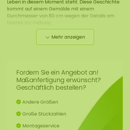
Leben in diesem Moment steht. Diese Geschichte
kommt auf einem Gemälde mit einem
Durchmesser von 80 cm wegen der Details am
besten zur Geltung.
Mehr anzeigen
Kantenverarbeitung – So ist die Seite des
Moosbildes gestaltet
Die Seiten des Moosdot Moosbildes sind schwarz.
Den Rand des Moosbildes runden wir sauber bis zur
schwarzen Rückplatte ab.
Fordern Sie ein Angebot an!
Maßanfertigung erwünscht?
Geschäftlich bestellen?
Die Maße werden an der breitesten Stelle
Andere Größen
gemessen.
Die Abbildung zeigt das Muster eines
Moosbildes in der Größe 100 cm. Da es sich um ein
Große Stückzahlen
Naturprodukt handelt, ist jedes Moosbild ein
Unikat. Daher kann das Layout des gekauften
Montageservice