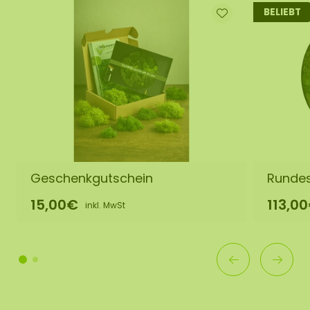
BELIEBT
Geschenkgutschein
Rundes
15,00€
113,0
inkl. MwSt