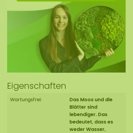
Naturprodukt handelt, ist jedes Moosbild ein
Unikat. Daher kann das Layout des gekauften
Moosbildes von dem ausgewählten Foto
abweichen. Sollten Sie eine andere Größe
benötigen? Bitte kontaktieren Sie uns unter
info@moosobjekt.de
.
Eigenschaften
Wartungsfrei:
Das Moos und die
Blätter sind
lebendiger. Das
bedeutet, dass es
weder Wasser,