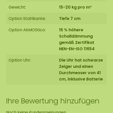
Schwarz RAL 9005 (Industrieschwarz) beschichtet.
Gewicht:
15-20 kg pro m²
Option Stahlkante:
Tiefe 7 cm
Option AkMOStico:
15 % höhere
Schalldämmung
Die Mooszirkel werden auf Bestellung in Asten (NL)
gemäß Zertifikat
mit größter Sorgfalt für Sie handgefertigt.
NEN-EN-ISO 11654
Sie haben die Möglichkeit, den Mooszirkel
Option Uhr:
Die Uhr hat schwarze
abzuholen:
Zeiger und einen
1: Abholung an der Adresse Florapark 14 in Asten
Durchmesser von 41
2: Liefern lassen
cm, inklusive Batterie
Wir bieten Ihnen auch die Möglichkeit, den
Mooszirkel von unserem Montageteam aufhängen
Ihre Bewertung hinzufügen
zu lassen. Sollte dies gewünscht sein, geben Sie
dies bitte bei der Bestellung an. Wir werden uns
Noch keine Kundenmeinungen