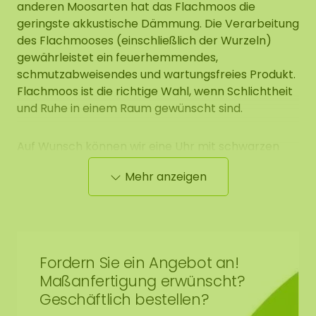
anderen Moosarten hat das Flachmoos die
geringste akkustische Dämmung. Die Verarbeitung
des Flachmooses (einschließlich der Wurzeln)
gewährleistet ein feuerhemmendes,
schmutzabweisendes und wartungsfreies Produkt.
Flachmoos ist die richtige Wahl, wenn Schlichtheit
und Ruhe in einem Raum gewünscht sind.
Auf Wunsch können wir eine Uhr mit schwarzen
Zeigern in den Mooszirkel einbauen. Dies ist nur bei
Mehr anzeigen
Zirkeln mit einem Durchmesser von 60, 80, 100 cm
möglich. Die Uhr hat einen Durchmesser von 42
cm. Die Uhr wird mit einer Batterie geliefert. Wenn
Sie 3 Kreise und die Uhr bestellen, verarbeiten wir
die Uhr standardmäßig im Mooszirkel mit einem
Fordern Sie ein Angebot an!
Durchmesser von 60 cm.
Maßanfertigung erwünscht?
Geschäftlich bestellen?
Mit einem runden Moosbild wird ein schlichtes