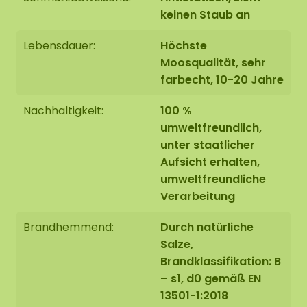
(AkMOStico) in den Mooszirkel einbauen. Dies
keinen Staub an
bietet 15% mehr Schallabsorption!
Lebensdauer:
Höchste
Moosqualität, sehr
farbecht, 10-20 Jahre
Randbearbeitung des
Mooskreises
Nachhaltigkeit:
100 %
umweltfreundlich,
Ausführung 1: Kante nicht bearbeitet.
Die Stirnseite
unter staatlicher
der unteren Platte ist schwarz. Wir runden die
Aufsicht erhalten,
Kante des Mooskreises bis zur
Kante der unteren
umweltfreundliche
Platte
sauber
ab.
Verarbeitung
Brandhemmend:
Durch natürliche
Salze,
Brandklassifikation: B
Ausführung 2: Die Kante ist mit einer erhöhten
– s1, d0 gemäß EN
Stahlkante versehen.
Die Stahlkante wird mit einer
13501-1:2018
hochwertigen Pulverbeschichtung in MAT-