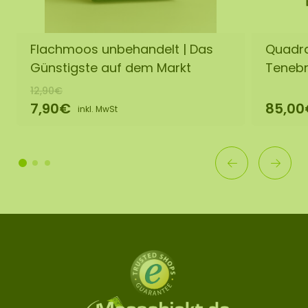
Flachmoos unbehandelt | Das
Quadra
Günstigste auf dem Markt
Tenebr
12,90€
7,90€
85,00
inkl. MwSt