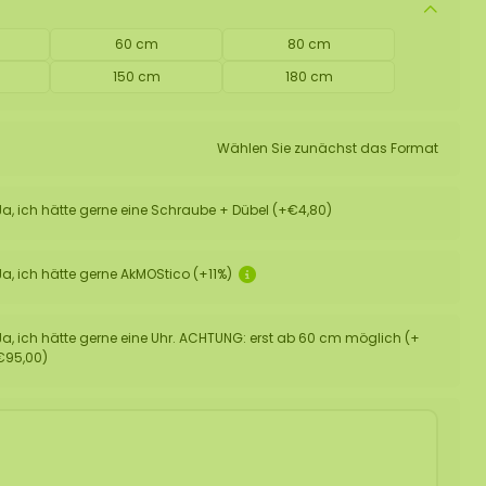
60 cm
80 cm
150 cm
180 cm
Wählen Sie zunächst das Format
Ja, ich hätte gerne eine Schraube + Dübel (+€4,80)
Ja, ich hätte gerne AkMOStico (+11%)
Ja, ich hätte gerne eine Uhr. ACHTUNG: erst ab 60 cm möglich (+
€95,00)