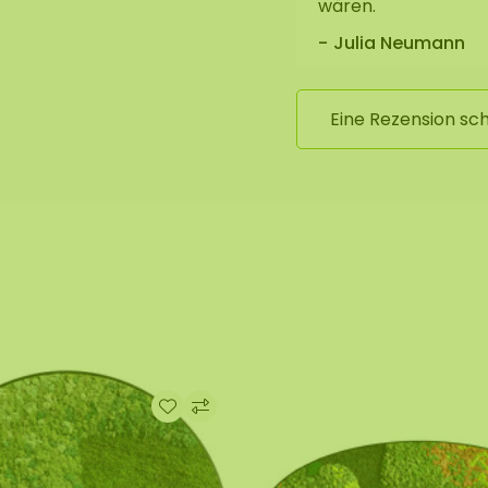
wären.
Julia Neumann
Eine Rezension sc
ante versehen.
Die
chtung in MAT-
 größter Sorgfalt für