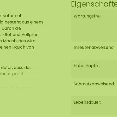
Eigenschaft
e Natur auf
Wartungsfrei:
ild besteht aus einem
 Durch die
i-Rot und Hellgrün
es Moosbildes wird
 einen Hauch von
Insektenabweisend:
Hohe Haptik:
 dafür, dass das
ander passt.
Schmutzabweisend:
n den Mooszirkel
sser von 60, 80, 100
. Die Uhr wird mit
Lebensdauer:
 bestellen, verarbeiten
Durchmesser von 60