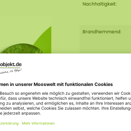
Nachhaltigkeit:
r aufgelockert.
rand auch in einem
Brandhemmend:
ürliche Aussehen des
 verwendeten "harten"
Gewicht:
phäre, die sich
bereichen/Büros oder
Option Stahlkante:
Option AkMOStico:
Option Uhr:
nd erfordert 0%
n: hohe akustische