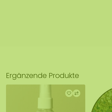
Platte
sauber
ab.
Ausführung 2: Die Kante ist mit einer erhöhten Stahlk
Stahlkante wird mit einer hochwertigen Pulverbeschi
Schwarz RAL 9005 (Industrieschwarz) beschichtet.
Ergänzende Produkte
Die Mooszirkel werden auf Bestellung in Asten (NL) mit
Sie handgefertigt.
Sie haben die Möglichkeit, den Mooszirkel abzuholen:
1: Abholung an der Adresse Florapark 14 in Asten
2: Liefern lassen