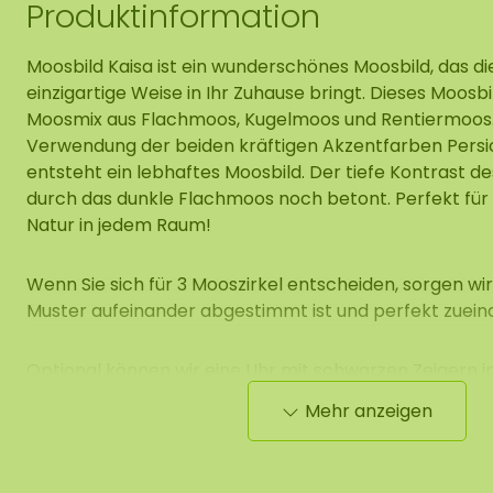
Produktinformation
Moosbild Kaisa ist ein wunderschönes Moosbild, das di
einzigartige Weise in Ihr Zuhause bringt. Dieses Moosb
Moosmix aus Flachmoos, Kugelmoos und Rentiermoos.
Verwendung der beiden kräftigen Akzentfarben Persic
entsteht ein lebhaftes Moosbild. Der tiefe Kontrast d
durch das dunkle Flachmoos noch betont. Perfekt für
Natur in jedem Raum!
Wenn Sie sich für 3 Mooszirkel entscheiden, sorgen wir
Muster aufeinander abgestimmt ist und perfekt zuein
Optional können wir eine Uhr mit schwarzen Zeigern i
einarbeiten. Dies ist nur bei Zirkeln mit einem Durchme
Mehr anzeigen
cm möglich. Die Uhr hat einen Durchmesser von 42 cm
einer Batterie geliefert. Wenn Sie 3 Kreise und die Uhr
wir die Uhr standardmäßig im Mooszirkel mit einem 