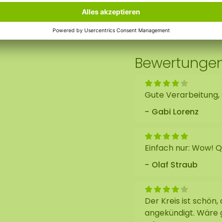
t, kein Tageslicht
a das Moos nicht mehr
n oder Düngen. Die
an und haben eine
er Qualität und
Bewertunge
).
t ein Gewicht von +/-
Gute Verarbeitung, 
male Schallabsorption
Gabi Lorenz
 den Mooszirkel
Einfach nur: Wow! Qu
Olaf Straub
ises
Der Kreis ist schön,
r unteren Platte ist
angekündigt. Wäre 
r
Kante der unteren