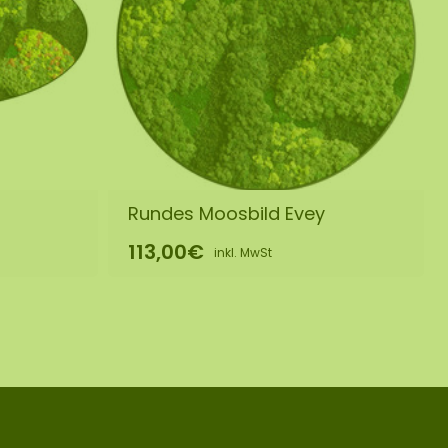
a
Rundes Moosbild Evey
113,00€
inkl. MwSt