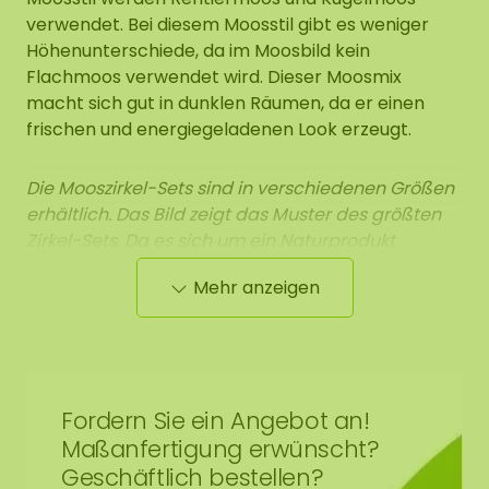
verwendet. Bei diesem Moosstil gibt es weniger
Höhenunterschiede, da im Moosbild kein
Flachmoos verwendet wird. Dieser Moosmix
macht sich gut in dunklen Räumen, da er einen
frischen und energiegeladenen Look erzeugt.
Die Mooszirkel-Sets sind in verschiedenen Größen
erhältlich. Das Bild zeigt das Muster des größten
Zirkel-Sets. Da es sich um ein Naturprodukt
handelt, ist jedes Moosbild ein Unikat. Daher kann
Mehr anzeigen
das Layout des gekauften Mooszirkels von dem
ausgewählten Foto abweichen. Sollten Sie eine
andere Größe benötigen? Bitte kontaktieren Sie
uns unter
info@moosobjekt.de
Fordern Sie ein Angebot an!
Maßanfertigung erwünscht?
Geschäftlich bestellen?