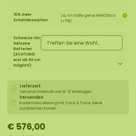
15% mehr
Ja, ich hätte gerne AkMOStico
Schallabsorption:
(+11%)
Schwarze Uhr
inklusive
Batterien
(ACHTUNG:
erst ab 60 cm
möglich):
Lieferzeit
Versand innerhalb von 8-12 Werktagen.
Versenden
Kostenlose Lieferung mit Track & Trace. Keine
zusätzlichen Kosten
€ 576,00