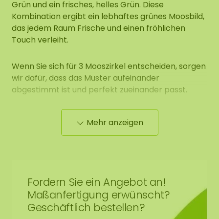
Grün und ein frisches, helles Grün. Diese
Kombination ergibt ein lebhaftes grünes Moosbild,
das jedem Raum Frische und einen fröhlichen
Touch verleiht.
Wenn Sie sich für 3 Mooszirkel entscheiden, sorgen
wir dafür, dass das Muster aufeinander
abgestimmt ist und perfekt zueinander passt.
Optional können wir eine Uhr mit schwarzen
Mehr anzeigen
Zeigern in den Mooszirkel einbauen. Dies ist nur bei
Zirkeln mit einem Durchmesser von 60, 80, 100 cm
möglich. Die Uhr hat einen Durchmesser von 42
cm. Die Uhr wird mit einer Batterie geliefert. Wenn
Sie 3 Kreise und die Uhr bestellen, verarbeiten wir
Fordern Sie ein Angebot an!
die Uhr standardmäßig im Mooszirkel mit einem
Maßanfertigung erwünscht?
Durchmesser von 60 cm.
Geschäftlich bestellen?