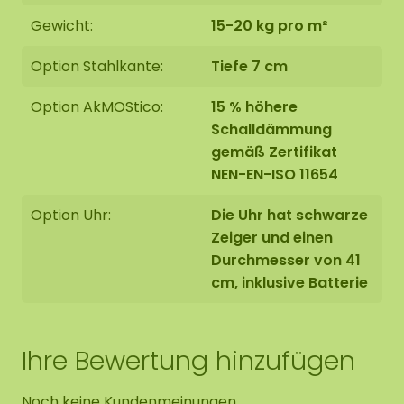
Stahlkante versehen.
Die Stahlkante wird mit einer
Gewicht:
15-20 kg pro m²
hochwertigen Pulverbeschichtung in MAT-
Schwarz RAL 9005 (Industrieschwarz) beschichtet.
Option Stahlkante:
Tiefe 7 cm
Option AkMOStico:
15 % höhere
Schalldämmung
gemäß Zertifikat
Die Mooszirkel werden auf Bestellung in Asten (NL)
NEN-EN-ISO 11654
mit größter Sorgfalt für Sie handgefertigt.
Option Uhr:
Die Uhr hat schwarze
Sie haben die Möglichkeit, den Mooszirkel
Zeiger und einen
abzuholen:
Durchmesser von 41
1: Abholung an der Adresse Florapark 14 in Asten
cm, inklusive Batterie
2: Liefern lassen
Wir bieten Ihnen auch die Möglichkeit, den
Ihre Bewertung hinzufügen
Mooszirkel von unserem Montageteam aufhängen
zu lassen. Sollte dies gewünscht sein, geben Sie
Noch keine Kundenmeinungen