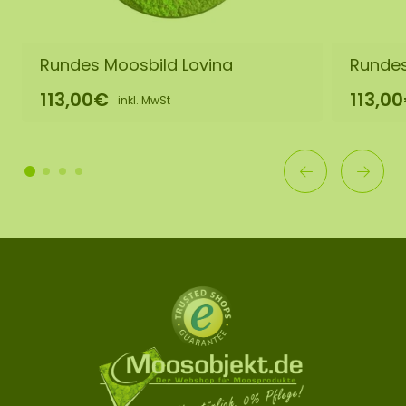
Rundes Moosbild Lovina
Rundes
113,00€
113,0
inkl. MwSt