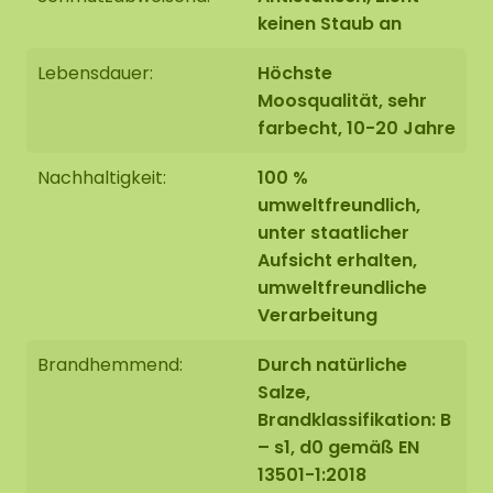
können wir optional eine Akustikplatte
keinen Staub an
(AkMOStico) in den Mooszirkel einbauen. Dies
bietet 15% mehr Schallabsorption!
Lebensdauer:
Höchste
Moosqualität, sehr
farbecht, 10-20 Jahre
Randbearbeitung des
Nachhaltigkeit:
100 %
Mooskreises
umweltfreundlich,
unter staatlicher
Aufsicht erhalten,
Ausführung 1: Kante nicht bearbeitet.
Die Stirnseite
umweltfreundliche
der unteren Platte ist schwarz. Wir runden die
Verarbeitung
Kante des Mooskreises bis zur
Kante der unteren
Platte
sauber
ab.
Brandhemmend:
Durch natürliche
Salze,
Brandklassifikation: B
– s1, d0 gemäß EN
Ausführung 2: Die Kante ist mit einer erhöhten
13501-1:2018