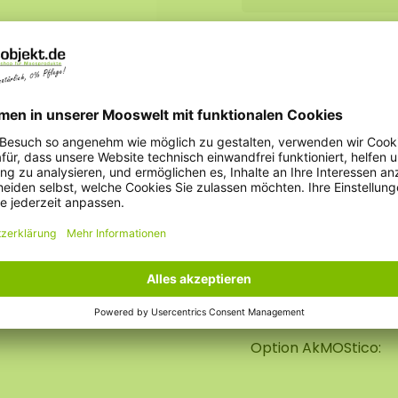
Nachhaltigkeit:
Brandhemmend:
Gewicht:
Option Holzrahmen 
Option AkMOStico: