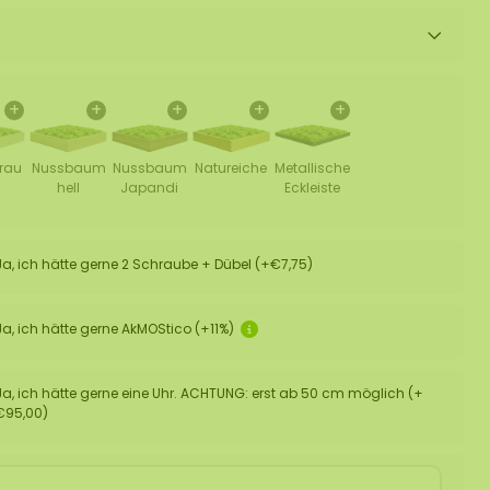
+
+
+
+
+
grau
Nussbaum
Nussbaum
Natureiche
Metallische
hell
Japandi
Eckleiste
Ja, ich hätte gerne 2 Schraube + Dübel (+€7,75)
Ja, ich hätte gerne AkMOStico (+11%)
Ja, ich hätte gerne eine Uhr. ACHTUNG: erst ab 50 cm möglich (+
€95,00)