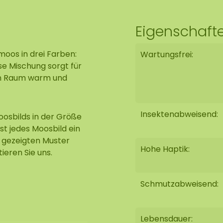
Eigenschaft
moos in drei Farben:
Wartungsfrei:
se Mischung sorgt für
den Raum warm und
Insektenabweisend:
oosbilds in der Größe
st jedes Moosbild ein
m gezeigten Muster
Hohe Haptik:
eren Sie uns.
Schmutzabweisend:
Lebensdauer: