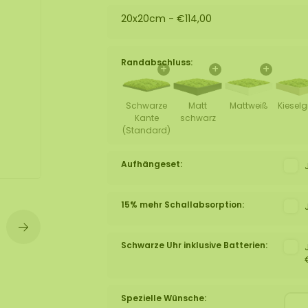
lexible Mooswand
20x20cm -
€114,00
Randabschluss:
+
+
+
Schwarze
Matt
Mattweiß
Kiesel
Kante
schwarz
(Standard)
Aufhängeset:
15% mehr Schallabsorption:
Schwarze Uhr inklusive Batterien:
Spezielle Wünsche: