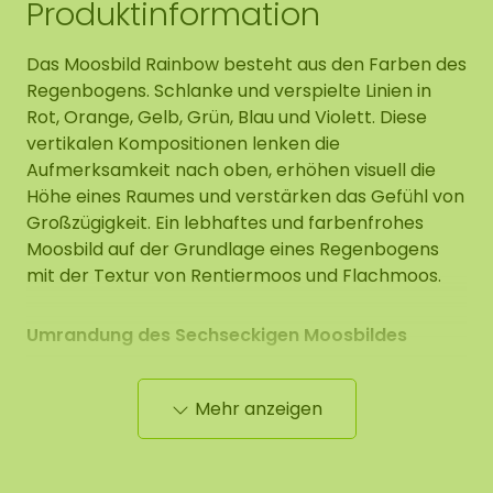
Produktinformation
Das Moosbild Rainbow besteht aus den Farben des
Regenbogens. Schlanke und verspielte Linien in
Rot, Orange, Gelb, Grün, Blau und Violett. Diese
vertikalen Kompositionen lenken die
Aufmerksamkeit nach oben, erhöhen visuell die
Höhe eines Raumes und verstärken das Gefühl von
Großzügigkeit. Ein lebhaftes und farbenfrohes
Moosbild auf der Grundlage eines Regenbogens
mit der Textur von Rentiermoos und Flachmoos.
Umrandung des Sechseckigen Moosbildes
Die Stirnseite der Bodenplatte ist schwarz. Das
Mehr anzeigen
Moos wird bis zur Kante der Bodenplatte sauber
abgerundet.