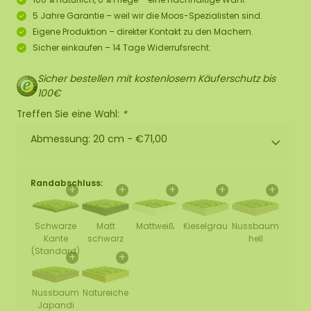
5 Jahre Garantie – weil wir die Moos-Spezialisten sind.
Eigene Produktion – direkter Kontakt zu den Machern.
Sicher einkaufen – 14 Tage Widerrufsrecht.
Sicher bestellen mit kostenlosem Käuferschutz bis
100€
Treffen Sie eine Wahl:
*
Abmessung: 20 cm -
€71,00
Randabschluss:
+
+
+
+
+
Schwarze
Matt
Mattweiß
Kieselgrau
Nussbaum
Kante
schwarz
hell
(Standard)
+
+
Nussbaum
Natureiche
Japandi