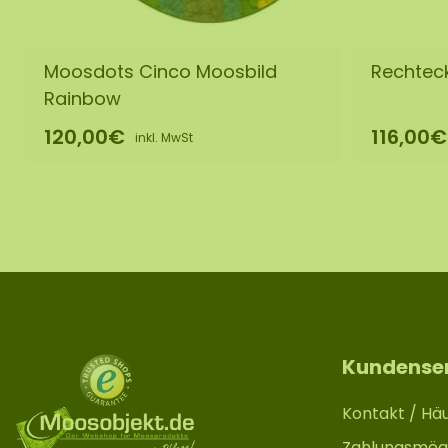
Moosdots Cinco Moosbild
Rechteck
Rainbow
120,00€
116,00€
inkl. MwSt
Kundense
Kontakt / Häu
Zahlungsmögl