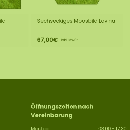
ld
Sechseckiges Moosbild Lovina
67,00€
inkl. MwSt
Öffnungszeiten nach
Vereinbarung
Montag:
08:00 - 17.30