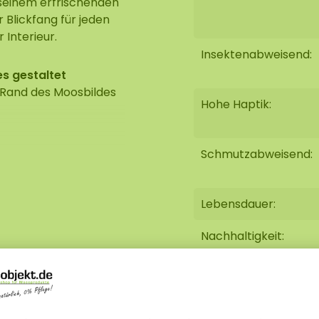
 seinem erfrischenden
 Blickfang für jeden
 Interieur.
Insektenabweisend:
es gestaltet
 Rand des Moosbildes
Hohe Haptik:
Schmutzabweisend:
Die Abbildung zeigt
es sich um ein
Lebensdauer:
Daher kann das Layout
Nachhaltigkeit:
o abweichen. Sollten
ie uns unter
Brandhemmend: