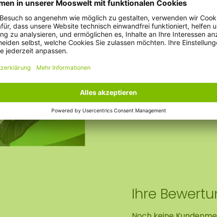
Gewicht:
Option AkMOStico:
Option Uhr:
Ihre Bewert
Noch keine Kundenme