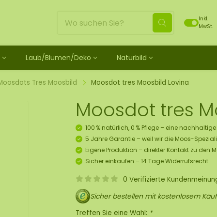
Inkl.
MwSt.
Laub/Blumen/Deko
Naturbild
ild
unbehandelt
schein
Blätter
Moosdots Moosbild [TIP]
Loses Moos behandelt
ild-Set
os
henk Moosfiguren
 Rosen
Moosdots Tres Moosbild
Rentiermoos
Moosdots Tres Moosbild
Moosdot tres Moosbild Lovina
 Moosbild
ubehör und Spray
lf Moosgeschenk
umen
um
Moosdots Cuatro Moosbild
Flachmoos
Moosdot tres M
 Moosbild
oosbild
 Kränze
Moosdots Cinco Moosbild
Kugelmoos
ild
sbox 10 Pers.
Elemente
Moosdots-Set Moosbild
Fluff moos
100 % natürlich, 0 % Pflege – eine nachhaltig
s Moosbild
 Set zum Selbermachen
Moos
ECO Moos [Budget]
5 Jahre Garantie – weil wir die Moos-Speziali
 Moosbild
ekorationshänger-Set
Eigene Produktion – direkter Kontakt zu den 
skunst
Sicher einkaufen – 14 Tage Widerrufsrecht.
tück
0 Verifizierte Kundenmeinu
s Moos
Sicher bestellen mit kostenlosem Käuf
ür Decken
Treffen Sie eine Wahl:
*