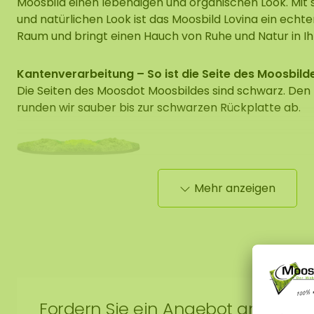
Moosbild einen lebendigen und organischen Look. Mit
und natürlichen Look ist das Moosbild Lovina ein echter
Raum und bringt einen Hauch von Ruhe und Natur in Ihr
Kantenverarbeitung – So ist die Seite des Moosbild
Die Seiten des Moosdot Moosbildes sind schwarz. Den
runden wir sauber bis zur schwarzen Rückplatte ab.
Die Maße werden an der breitesten Stelle gemessen.
Mehr anzeigen
das Muster eines Moosbildes in der Größe 100 cm. Da 
Naturprodukt handelt, ist jedes Moosbild ein Unikat. 
des gekauften Moosbildes von dem ausgewählten Fot
Sie eine andere Größe benötigen? Bitte kontaktieren S
info@moosobjekt.de
.
Fordern Sie ein Angebot an!