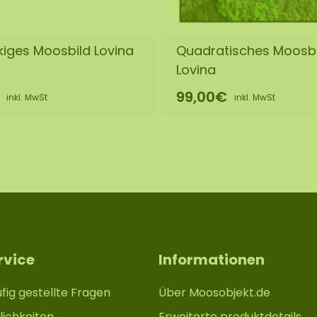
iges Moosbild Lovina
Quadratisches Moosbi
Lovina
99,00€
inkl. MwSt
inkl. MwSt
rvice
Informationen
fig gestellte Fragen
Über Moosobjekt.de
ichkeiten
Erweiterte produktdetails