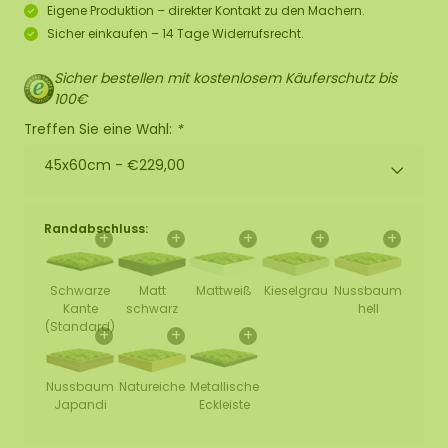
Eigene Produktion – direkter Kontakt zu den Machern.
Sicher einkaufen – 14 Tage Widerrufsrecht.
Sicher bestellen mit kostenlosem Käuferschutz bis
100€
Treffen Sie eine Wahl:
*
45x60cm -
€229,00
Randabschluss:
+
+
+
+
+
Schwarze
Matt
Mattweiß
Kieselgrau
Nussbaum
Kante
schwarz
hell
(Standard)
+
+
+
Nussbaum
Natureiche
Metallische
Japandi
Eckleiste