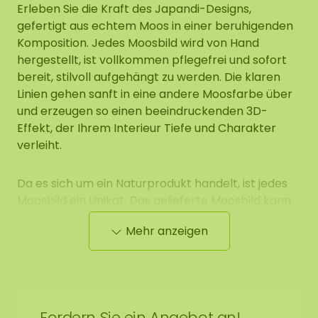
Erleben Sie die Kraft des Japandi-Designs,
gefertigt aus echtem Moos in einer beruhigenden
Komposition. Jedes Moosbild wird von Hand
hergestellt, ist vollkommen pflegefrei und sofort
bereit, stilvoll aufgehängt zu werden. Die klaren
Linien gehen sanft in eine andere Moosfarbe über
und erzeugen so einen beeindruckenden 3D-
Effekt, der Ihrem Interieur Tiefe und Charakter
verleiht.
Da es sich um ein Naturprodukt handelt, ist jedes
Moosbild ein Unikat. Das gelieferte Moosbild kann
daher vom gezeigten Foto abweichen.Wünschen
Mehr anzeigen
Sie eine andere Größe? Kontaktieren Sie uns.
Fordern Sie ein Angebot an!