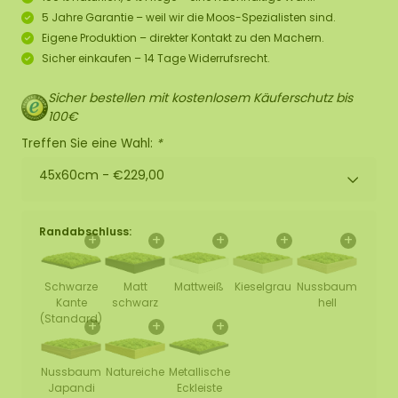
5 Jahre Garantie – weil wir die Moos-Spezialisten sind.
Eigene Produktion – direkter Kontakt zu den Machern.
Sicher einkaufen – 14 Tage Widerrufsrecht.
Sicher bestellen mit kostenlosem Käuferschutz bis
100€
Treffen Sie eine Wahl:
*
45x60cm -
€229,00
Randabschluss:
+
+
+
+
+
Schwarze
Matt
Mattweiß
Kieselgrau
Nussbaum
Kante
schwarz
hell
(Standard)
+
+
+
Nussbaum
Natureiche
Metallische
Japandi
Eckleiste