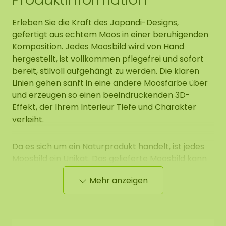
Erleben Sie die Kraft des Japandi-Designs,
gefertigt aus echtem Moos in einer beruhigenden
Komposition. Jedes Moosbild wird von Hand
hergestellt, ist vollkommen pflegefrei und sofort
bereit, stilvoll aufgehängt zu werden. Die klaren
Linien gehen sanft in eine andere Moosfarbe über
und erzeugen so einen beeindruckenden 3D-
Effekt, der Ihrem Interieur Tiefe und Charakter
verleiht.
Da es sich um ein Naturprodukt handelt, ist jedes
Moosbild ein Unikat. Das gelieferte Moosbild kann
daher vom gezeigten Foto abweichen.Wünschen
Mehr anzeigen
Sie eine andere Größe? Kontaktieren Sie uns.