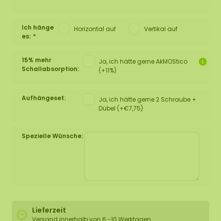
Ich hänge
Horizontal auf
Vertikal auf
es:
*
15% mehr
Ja, ich hätte gerne AkMOStico
Schallabsorption:
(+11%)
Aufhängeset:
Ja, ich hätte gerne 2 Schraube +
Dübel (+€7,75)
Spezielle Wünsche:
Lieferzeit
Versand innerhalb von 6 -10 Werktagen.