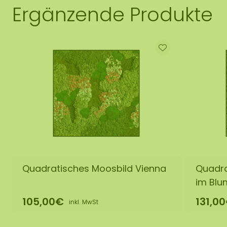
Ergänzende Produkte
Quadratisches Moosbild Vienna
Quadra
im Blu
105,00€
131,0
inkl. MwSt