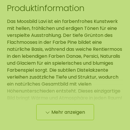
Produktinformation
Das Moosbild Lavi ist ein farbenfrohes Kunstwerk
mit hellen, fröhlichen und erdigen Tönen für eine
verspielte Ausstrahlung. Der tiefe Grünton des
Flachmooses in der Farbe Pine bildet eine
natürliche Basis, während das weiche Rentiermoos
in den lebendigen Farben Danae, Persici, Naturalis
und Glaciem für ein spielerisches und blumiges
Farbenspiel sorgt. Die subtilen Distelakzente
verleihen zusätzliche Tiefe und Struktur, wodurch
ein natürliches Gesamtbild mit vielen
Höhenunterschieden entsteht. Dieses einzigartige
Bild bringt Wärme und Atmosphäre in jeden Raum!
Mehr anzeigen
Die Abbildung zeigt ein Beispiel eines
quadratischen Moosbilds in der Größe 100 x 100
cm. Da es sich um ein Naturprodukt handelt, ist