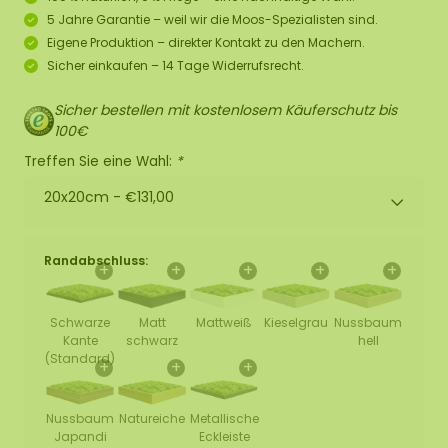
5 Jahre Garantie – weil wir die Moos-Spezialisten sind.
Eigene Produktion – direkter Kontakt zu den Machern.
Sicher einkaufen – 14 Tage Widerrufsrecht.
Sicher bestellen mit kostenlosem Käuferschutz bis
100€
Treffen Sie eine Wahl:
*
20x20cm -
€131,00
Randabschluss:
+
+
+
+
+
Schwarze
Matt
Mattweiß
Kieselgrau
Nussbaum
Kante
schwarz
hell
(Standard)
+
+
+
Nussbaum
Natureiche
Metallische
Japandi
Eckleiste