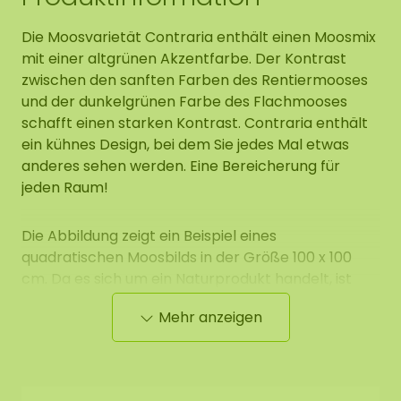
Die Moosvarietät Contraria enthält einen Moosmix
mit einer altgrünen Akzentfarbe. Der Kontrast
zwischen den sanften Farben des Rentiermooses
und der dunkelgrünen Farbe des Flachmooses
schafft einen starken Kontrast. Contraria enthält
ein kühnes Design, bei dem Sie jedes Mal etwas
anderes sehen werden. Eine Bereicherung für
jeden Raum!
Die Abbildung zeigt ein Beispiel eines
quadratischen Moosbilds in der Größe 100 x 100
cm. Da es sich um ein Naturprodukt handelt, ist
jedes Moosbild ein Unikat. Das gelieferte Moosbild
Mehr anzeigen
kann daher leicht vom gezeigten Muster
abweichen. Benötigen Sie eine andere Größe?
Kontaktieren Sie uns.