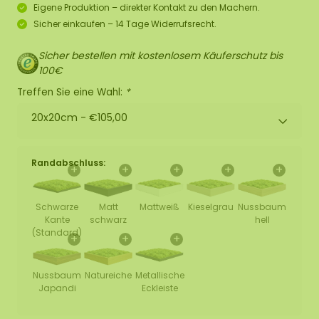
Eigene Produktion – direkter Kontakt zu den Machern.
Sicher einkaufen – 14 Tage Widerrufsrecht.
Sicher bestellen mit kostenlosem Käuferschutz bis
100€
Treffen Sie eine Wahl:
*
20x20cm -
€105,00
Randabschluss:
+
+
+
+
+
Schwarze
Matt
Mattweiß
Kieselgrau
Nussbaum
Kante
schwarz
hell
(Standard)
+
+
+
Nussbaum
Natureiche
Metallische
Japandi
Eckleiste