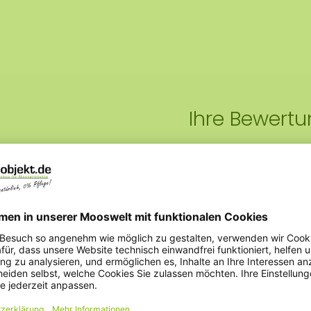
Ihre Bewert
r Schrauben an der
Noch keine Kundenme
Klebepads lassen sich
 aufhängen.
Eine Rezension sch
ads hervorragend für
, wie viele Pads du