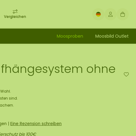
Vergleichen
Moosproben
Moosbild Outlet
ufhängesystem ohne
e Wahl.
sten sind.
Machern.
ngen
|
Eine Rezension schreiben
erschutz bis 100€