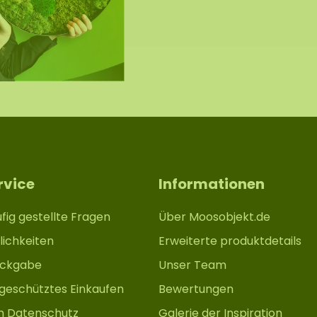
unter allen Umständen
 Befestigungsart ab.
ingend zur
kraft vorab auf der
rvice
Informationen
fig gestellte Fragen
Über Moosobjekt.de
ichkeiten
Erweiterte produktdetails
ückgabe
Unser Team
 geschütztes Einkaufen
Bewertungen
m Datenschutz
Galerie der Inspiration