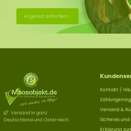
Objekte bitte mehrere Pads verwenden.
Angebot anfordern
Hinweis:
Wir können nicht garantieren, dass der Gegenstand 
hält. Die Haftkraft hängt von Oberfläche, Gewicht und
Bei schwereren oder wertvollen Objekten raten wir dr
zusätzlichen Verwendung von Montagekleber.
Verwendung auf eigene Verantwortung. Teste die Kleb
gewünschten Oberfläche.
Kundense
Kontakt / Häu
Zahlungsmögl
Versand & R
Versand in ganz
Sicheres und
Deutschland und Österreich.
Erklärung zu