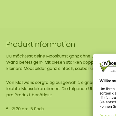
Produktinformation
Du möchtest deine Mooskunst ganz ohne Bohren ode
Wand befestigen? Mit diesen starken doppelseitigen 
kleinere Moosbilder ganz einfach, sauber und präzise
Von Moswens sorgfältig ausgewählt, eignen sich die P
leichte Moosdekorationen. Die folgende Übersicht zeigt
pro Produkt benötigst:
Ø 20 cm: 5 Pads