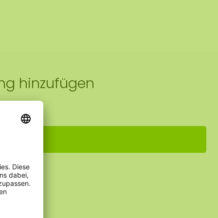
ung hinzufügen
inungen
reiben