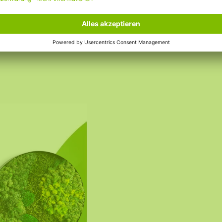
nen geeignet.
alerweise fettfreien
en. Für zusätzliche
tion mit
läche und korrekte
rößere oder schwerere