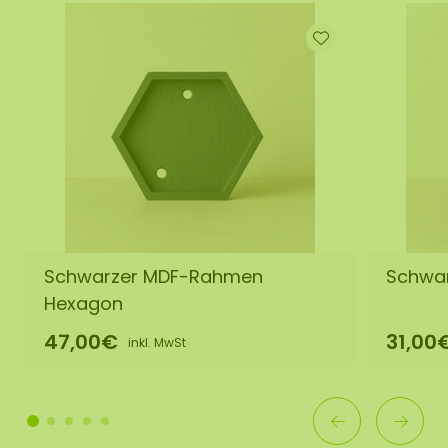
Schwarzer MDF-Rahmen
Schwa
Hexagon
47,00€
31,00
inkl. MwSt