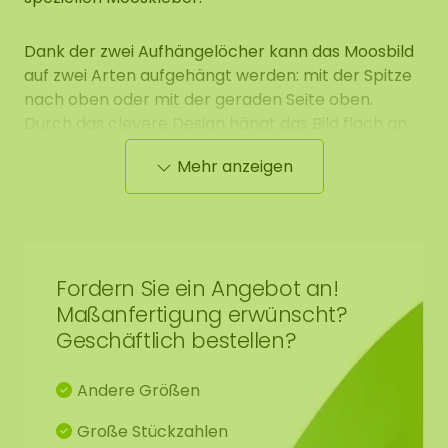
Dank der zwei Aufhängelöcher kann das Moosbild
auf zwei Arten aufgehängt werden: mit der Spitze
nach oben oder mit der geraden Seite oben.
Durch das clevere Design hängt das Bild flach an
der Wand, wobei der Haken elegant hinter dem
Mehr anzeigen
Moos verschwindet.
Erhältlich in verschiedenen Größen
Aus stabilem Holz gefertigt
Fordern Sie ein Angebot an!
Einfache Wandmontage mit nur einem Haken
und Dübel
Maßanfertigung erwünscht?
Geschäftlich bestellen?
Ideal für kreative DIY-Projekte
Kombinierbar mit losem Moos und Kleber
Andere Größen
(separat erhältlich)
Große Stückzahlen