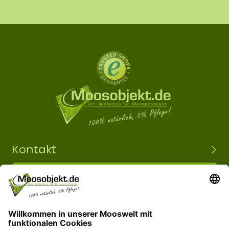
Kontakt
+49 15203504101
info@moosobjekt.de