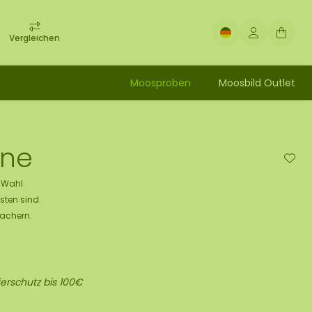
Vergleichen
Moosproben
Moosbild Outlet
ane
e Wahl.
sten sind.
Machern.
erschutz bis 100€