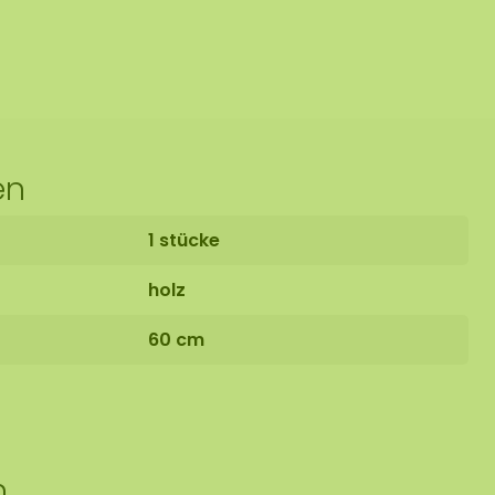
en
1 stücke
holz
60 cm
n