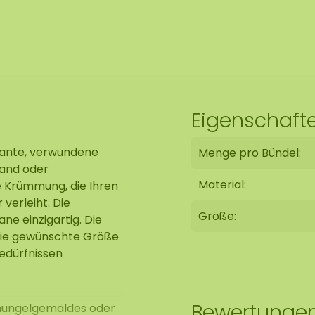
Eigenschaft
kante, verwundene
Menge pro Bündel:
wand oder
Material:
ge Krümmung, die Ihren
verleiht. Die
Größe:
ne einzigartig. Die
 die gewünschte Größe
Bedürfnissen
Bewertunge
schungelgemäldes oder