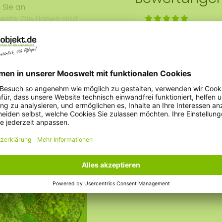
 Sie an
ts. Die Lianen sind
Die Liane sieht sehr
 bestehen also weder
ößere Menge
Mia Weber
fo@moosobjekt.de
.
Eine Rezension sc