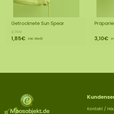
Getrocknete Sun Spear
Präparier
2,75€
1,85€
3,10€
inkl. MwSt
in
Kundense
Kontakt / Häu