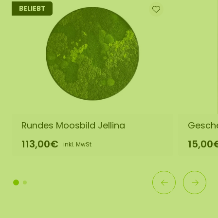
BELIEBT
Rundes Moosbild Jellina
Gesch
113,00€
15,00
inkl. MwSt