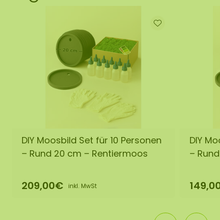
DIY Moosbild Set für 10 Personen
DIY Moo
– Rund 20 cm – Rentiermoos
– Rund
209,00€
149,0
inkl. MwSt