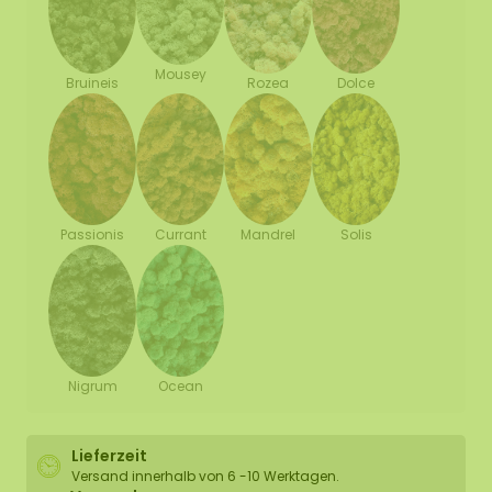
Mousey
Bruineis
Rozea
Dolce
Passionis
Currant
Mandrel
Solis
Nigrum
Ocean
Lieferzeit
Versand innerhalb von 6 -10 Werktagen.