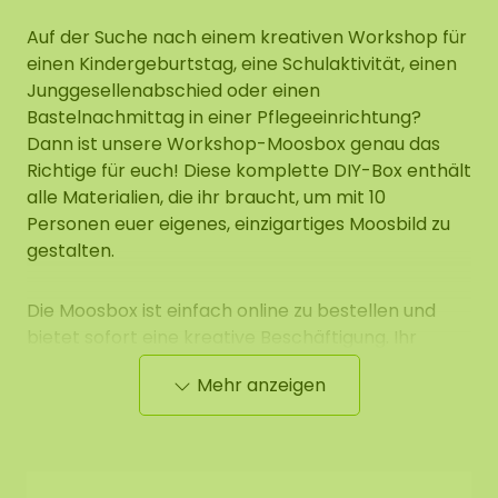
Auf der Suche nach einem kreativen Workshop für
einen Kindergeburtstag, eine Schulaktivität, einen
Junggesellenabschied oder einen
Bastelnachmittag in einer Pflegeeinrichtung?
Dann ist unsere Workshop-Moosbox genau das
Richtige für euch! Diese komplette DIY-Box enthält
alle Materialien, die ihr braucht, um mit 10
Personen euer eigenes, einzigartiges Moosbild zu
gestalten.
Die Moosbox ist einfach online zu bestellen und
bietet sofort eine kreative Beschäftigung. Ihr
müsst euch keine Sorgen machen, schnell
Mehr anzeigen
loszulegen – das enthaltene Moos ist konserviert
und benötigt weder Pflege noch Tageslicht. Die
Box kann also problemlos noch einige Wochen
gelagert werden, bevor ihr startet.