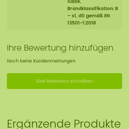
Salze,
Legt Bücher oder Magazine darauf und lasst
es +/- 3 Stunden trocknen, damit alles gut
Brandklassifikation: B
hält.
– s1, d0 gemäß EN
13501-1:2018
Ihre Bewertung hinzufügen
Noch keine Kundenmeinungen
Eine Rezension schreiben
Ergänzende Produkte