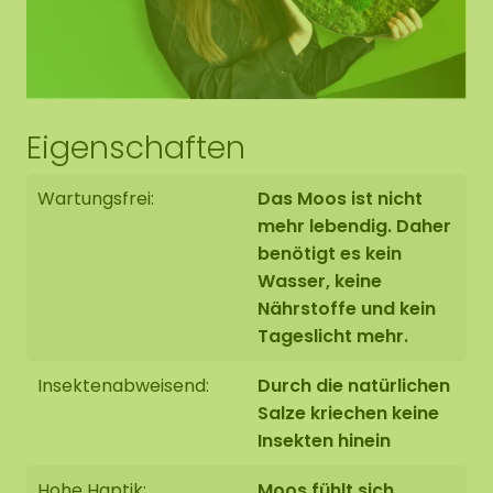
Infobroschüre
10 Paar Handschuhe
Eigenschaften
Mischung aus Rentiermoos, Flachmoos und
Kugelmoos. Rentiermoos in den Farben Forest,
Wartungsfrei:
Das Moos ist nicht
Dimidium und einer Farbe nach Wahl.
mehr lebendig. Daher
benötigt es kein
10 Tuben Kleber
Wasser, keine
Nährstoffe und kein
10 Holzquadrate 40 cm, mit Randverarbeitung
Tageslicht mehr.
nach Wahl
(Hinweis: Ohne Aufhängehaken oder
Insektenabweisend:
Durch die natürlichen
Befestigungsmaterial)
Salze kriechen keine
Insekten hinein
So geht’s:
Hohe Haptik:
Moos fühlt sich