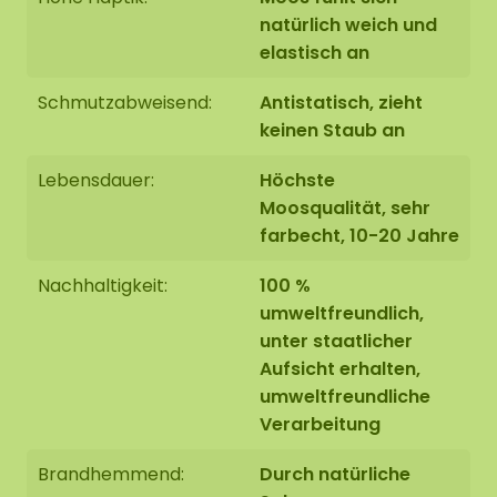
natürlich weich und
Schützt die Tischoberfläche mit Zeitung oder
elastisch an
einer alten Tischdecke.
Schmutzabweisend:
Antistatisch, zieht
Zieht die Handschuhe an.
keinen Staub an
Lebensdauer:
Höchste
Tragt den Kleber auf die gewünschten Stellen
Moosqualität, sehr
auf.
farbecht, 10-20 Jahre
Nehmt das Moos aus der Verpackung, reißt
Nachhaltigkeit:
100 %
oder schneidet es auf die gewünschte Größe
umweltfreundlich,
und mischt ggf. Mischen Sie die
unter staatlicher
verschiedenen Moosfarben, um ein schönes
Aufsicht erhalten,
Muster zu erhalten.
umweltfreundliche
Verarbeitung
Drückt das Moos gut an.
Brandhemmend:
Durch natürliche