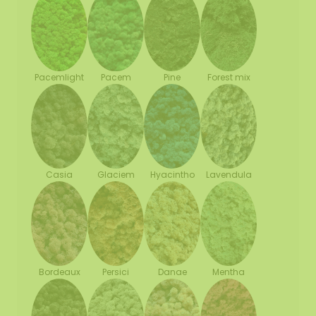
Pacemlight
Pine
Forest mix
Pacem
Casia
Glaciem
Hyacintho
Lavendula
Bordeaux
Persici
Danae
Mentha