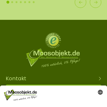
Kontakt
+49 15203504101
info@moosobjekt.de