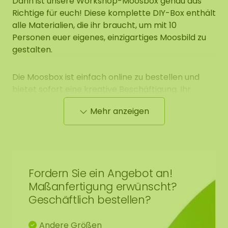
Dann ist unsere Workshop-Moosbox genau das
Richtige für euch! Diese komplette DIY-Box enthält
alle Materialien, die ihr braucht, um mit 10
Personen euer eigenes, einzigartiges Moosbild zu
gestalten.
Die Moosbox ist einfach online zu bestellen und
bietet sofort eine kreative Beschäftigung. Ihr
müsst euch keine Sorgen machen, schnell
Mehr anzeigen
loszulegen – das enthaltene Moos ist konserviert
und benötigt weder Pflege noch Tageslicht. Die
Box kann also problemlos noch einige Wochen
gelagert werden, bevor ihr startet.
Fordern Sie ein Angebot an!
Was erwartet euch?
Maßanfertigung erwünscht?
Geschäftlich bestellen?
Komplettset für 10 Personen
Andere Größen