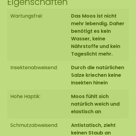
Eigenschaften
Verschiedene Farben ECO-Moos
Wartungsfrei:
Das Moos ist nicht
Trockenblumen in verschiedenen Farben
mehr lebendig. Daher
(Inhalt kann je Bestellung variieren)
benötigt es kein
10 Tuben Kleber
Wasser, keine
Nährstoffe und kein
Tageslicht mehr.
10 Holz-Hexagonformen, 40 cm (von Spitze zu
Spitze gemessen), mit Randverarbeitung nach
Insektenabweisend:
Durch die natürlichen
Wahl (Hinweis: Ohne Aufhängehaken oder
Salze kriechen keine
Befestigungsmaterial)
Insekten hinein
So geht’s:
Hohe Haptik:
Moos fühlt sich
natürlich weich und
Schützt die Tischoberfläche mit Zeitung oder
elastisch an
einer alten Tischdecke.
Schmutzabweisend:
Antistatisch, zieht
keinen Staub an
Zieht die Handschuhe an.