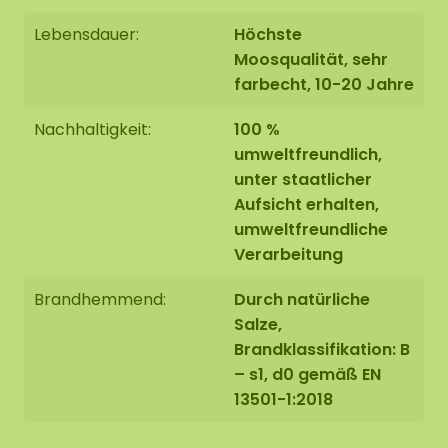
Lebensdauer:
Höchste
Tragt den Kleber auf die gewünschten Stellen
Moosqualität, sehr
auf.
farbecht, 10-20 Jahre
Nehmt das Moos aus der Verpackung, reißt
Nachhaltigkeit:
100 %
oder schneidet es auf die gewünschte Größe
umweltfreundlich,
und mischt ggf. Mischen Sie die
unter staatlicher
verschiedenen Moosfarben, um ein schönes
Aufsicht erhalten,
Muster zu erhalten.
umweltfreundliche
Verarbeitung
Drückt das Moos gut an.
Brandhemmend:
Durch natürliche
Salze,
Legt Bücher oder Magazine darauf und lasst
Brandklassifikation: B
es +/- 3 Stunden trocknen, damit alles gut
– s1, d0 gemäß EN
hält.
13501-1:2018