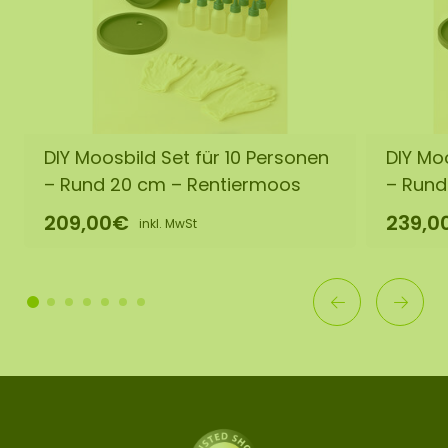
DIY Moosbild Set für 10 Personen
DIY Moo
– Rund 20 cm – Rentiermoos
– Rund
209,00€
239,0
inkl. MwSt