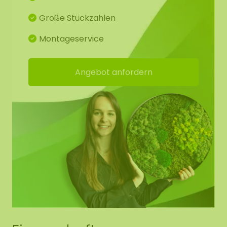
Kreative Aktivität von 2 bis 3 Stunden
Große Stückzahlen
Geeignet für Jung und Alt
Montageservice
Trocknungszeit des Mooskunstwerks: ca. 3
Stunden
Angebot anfordern
Keine Vorkenntnisse erforderlich
Inhalt der Workshop-Moosbox:
Anleitung
Infobroschüre
10 Paar Handschuhe