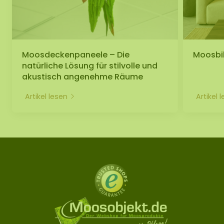
Moosdeckenpaneele – Die
Moosbild
natürliche Lösung für stilvolle und
akustisch angenehme Räume
Artikel lesen
Artikel 