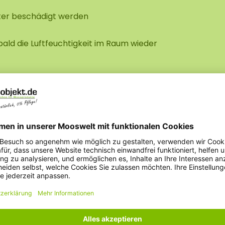
hter beschädigt werden
bald die Luftfeuchtigkeit im Raum wieder
t das?
ichen Salze im Moos auskristallisieren.
nes fahlen Aussehens. Keine Sorge: Das
r werden und sich leicht entfernen lassen.
under
beln Sie das Moos leicht. Dadurch: