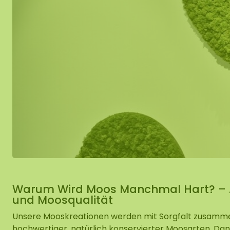
Mobile und f
Moos Spiegel
Warum Wird Moos Manchmal Hart? – Al
und Moosqualität
Unsere Mooskreationen werden mit Sorgfalt zusamme
hochwertiger, natürlich konservierter
Moosarten. Da
n