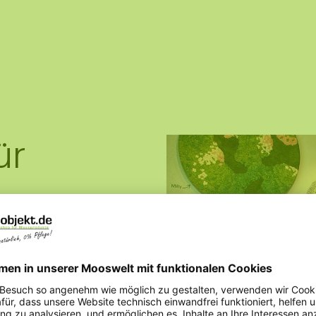
ür
hochwertige Moosbilder,
Sets. Alles
 Beratung an, die per E-
gbar ist. Entdecken Sie