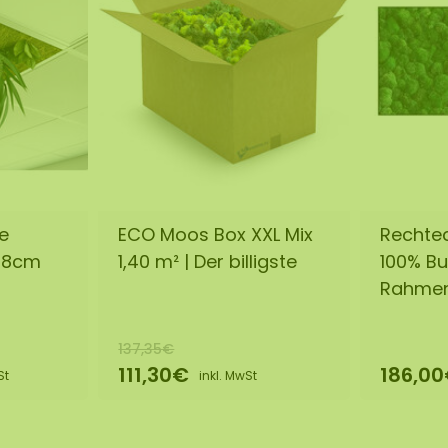
e
ECO Moos Box XXL Mix
Rechtec
58cm
1,40 m² | Der billigste
100% Bu
Rahme
137,35€
111,30€
186,0
St
inkl. MwSt