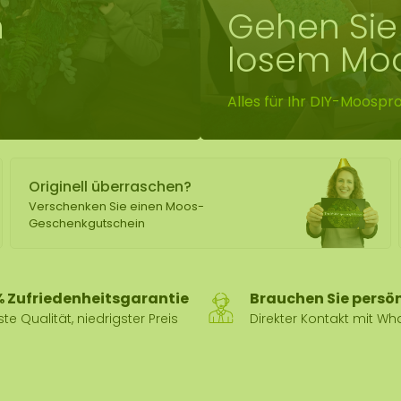
n
Gehen Sie 
lexible Mooswand
losem Moo
Alles für Ihr DIY-Moospro
Originell überraschen?
Verschenken Sie einen Moos-
Geschenkgutschein
% Zufriedenheitsgarantie
Brauchen Sie persön
te Qualität, niedrigster Preis
Direkter Kontakt mit W