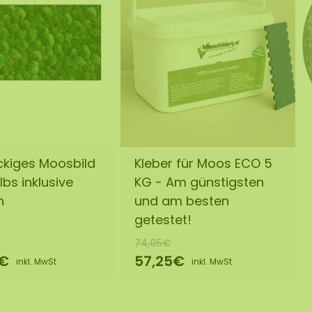
kiges Moosbild
Kleber für Moos ECO 5
lbs inklusive
KG - Am günstigsten
n
und am besten
getestet!
74,05€
0€
57,25€
inkl. MwSt
inkl. MwSt