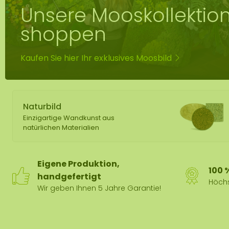
Unsere Mooskollektio
Mobile und f
Moos Spiegel
shoppen
Kaufen Sie hier Ihr exklusives Moosbild
Naturbild
Einzigartige Wandkunst aus
natürlichen Materialien
Eigene Produktion,
100 
handgefertigt
Höchs
Wir geben Ihnen 5 Jahre Garantie!