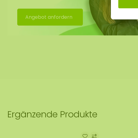
Keine Pflege (keine Bewässerung)
Benötigt kein Tageslicht
Angebot anfordern
Dauerhaft weich. Bei einer niedrigen Luftfeuchtigk
Moos aushärten. Sobald die Luftfeuchtigkeit wieder 
Moos wieder weich.
Schmutzabweisend / antistatisch
Kein Tageslicht erforderlich
Befestigung mit unserem speziellen
ECO-Mooskleb
bestellen ist
Ergänzende Produkte