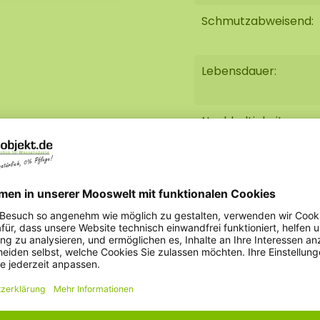
Schmutzabweisend:
h nachlässt und
os beim
Lebensdauer:
 leicht mit Wasser und
Kleber
befestigt
önnen.
Nachhaltigkeit:
ktieren Sie uns unter
Brandhemmend:
Gewicht:
Inhalt: