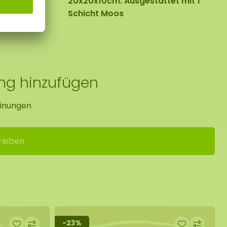
x:
20x20x10cm. Ausgestattet mit 1
Schicht Moos
ung hinzufügen
inungen
reiben
-23%