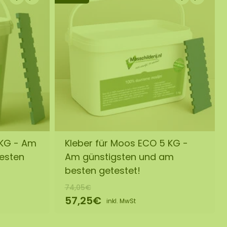
 KG - Am
Kleber für Moos ECO 5 KG -
besten
Am günstigsten und am
besten getestet!
74,05€
57,25€
inkl. MwSt