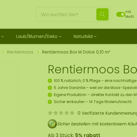
Inkl.
MwSt.
Laub/Blumen/Deko
Naturbild
ild
unbehandelt
schein
Blätter
Moosdots Moosbild [TIP]
Loses Moos behandelt
ild-Set
os
henk Moosfiguren
 Rosen
Moosdots Tres Moosbild
Rentiermoos
Rentiermoos
Rentiermoos Box M Dolce 0,10 m²
 Moosbild
ubehör und Spray
lf Moosgeschenk
umen
um
Moosdots Cuatro Moosbild
Flachmoos
Rentiermoos Bo
 Moosbild
oosbild
 Kränze
Moosdots Cinco Moosbild
Kugelmoos
ild
sbox 10 Pers.
Elemente
Moosdots-Set Moosbild
Fluff moos
100 % natürlich, 0 % Pflege – eine nachhaltig
s Moosbild
 Set zum Selbermachen
Moos
ECO Moos [Budget]
5 Jahre Garantie – weil wir die Moos-Speziali
 Moosbild
ekorationshänger-Set
Eigene Produktion – direkter Kontakt zu den 
skunst
Sicher einkaufen – 14 Tage Widerrufsrecht.
tück
0 Verifizierte Kundenmeinu
s Moos
Sicher bestellen mit kostenlosem Käuf
ür Decken
Ab 3 Stück:
5% rabatt