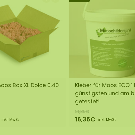
oos Box XL Dolce 0,40
Kleber für Moos ECO 1
günstigsten und am 
getestet!
21,80€
16,35€
inkl. MwSt
inkl. MwSt