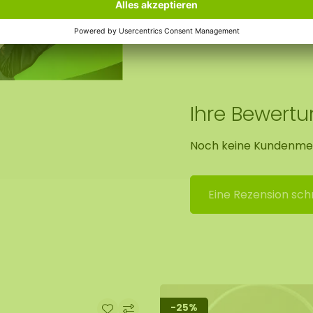
Abmessungen der Bo
eit von 20-30% kann das
ansteigt, wird das
Ihre Bewert
Noch keine Kundenme
er
, der im Webshop zu
Eine Rezension sch
-25%