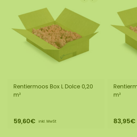
Rentiermoos Box L Dolce 0,20
Rentierm
m²
m²
59,60€
83,95€
inkl. MwSt