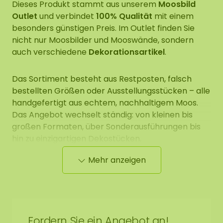
Dieses Produkt stammt aus unserem
Moosbild
Outlet
und verbindet
100% Qualität
mit einem
besonders günstigen Preis. Im Outlet finden Sie
nicht nur Moosbilder und Mooswände, sondern
auch verschiedene
Dekorationsartikel
.
Das Sortiment besteht aus Restposten, falsch
bestellten Größen oder Ausstellungsstücken – alle
handgefertigt aus echtem, nachhaltigem Moos.
Das Angebot wechselt ständig: von kleinen bis
großen Formaten, über Sonderausführungen bis
hin zu einzigartigen Dekostücken.
Mehr anzeigen
So holen Sie sich ein stilvolles und natürliches
Kunstwerk oder Wohnaccessoire ins Haus, das
viele Jahre ohne Pflege schön bleibt.
Outlet-
Artikel werden wie auf dem Foto gezeigt
geliefert und sind vom Umtausch
Fordern Sie ein Angebot an!