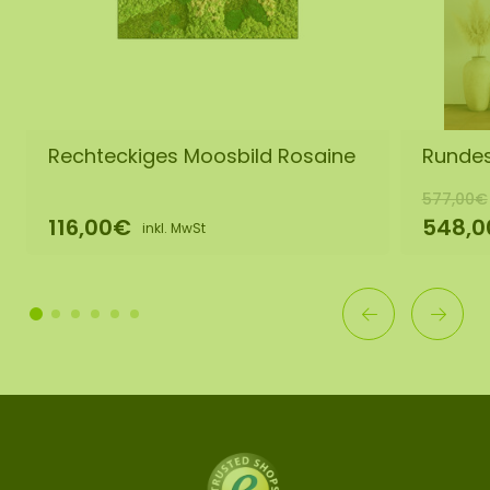
Rechteckiges Moosbild Rosaine
Rundes
577,00€
116,00€
548,
inkl. MwSt